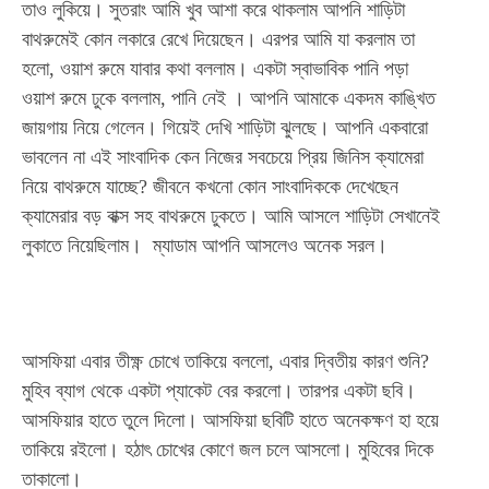
তাও লুকিয়ে। সুতরাং আমি খুব আশা করে থাকলাম আপনি শাড়িটা
বাথরুমেই কোন লকারে রেখে দিয়েছেন। এরপর আমি যা করলাম তা
Subscription Plans
হলো, ওয়াশ রুমে যাবার কথা বললাম। একটা স্বাভাবিক পানি পড়া
ওয়াশ রুমে ঢুকে বললাম, পানি নেই । আপনি আমাকে একদম কাঙ্খিত
জায়গায় নিয়ে গেলেন। গিয়েই দেখি শাড়িটা ঝুলছে। আপনি একবারো
ভাবলেন না এই সাংবাদিক কেন নিজের সবচেয়ে প্রিয় জিনিস ক্যামেরা
Free limited access
নিয়ে বাথরুমে যাচ্ছে? জীবনে কখনো কোন সাংবাদিককে দেখেছেন
ক্যামেরার বড় বাক্স সহ বাথরুমে ঢুকতে। আমি আসলে শাড়িটা সেখানেই
Free
লুকাতে নিয়েছিলাম। ম্যাডাম আপনি আসলেও অনেক সরল।
/ forever
Etiam est nibh, lobortis sit
আসফিয়া এবার তীক্ষ্ণ চোখে তাকিয়ে বললো, এবার দ্বিতীয় কারণ শুনি?
Praesent euismod ac
মুহিব ব্যাগ থেকে একটা প্যাকেট বের করলো। তারপর একটা ছবি।
Ut mollis pellentesque tortor
আসফিয়ার হাতে তুলে দিলো। আসফিয়া ছবিটি হাতে অনেকক্ষণ হা হয়ে
Nullam eu erat condimentum
তাকিয়ে রইলো। হঠাৎ চোখের কোণে জল চলে আসলো। মুহিবের দিকে
Donec quis est ac felis
তাকালো।
Orci varius natoque dolor