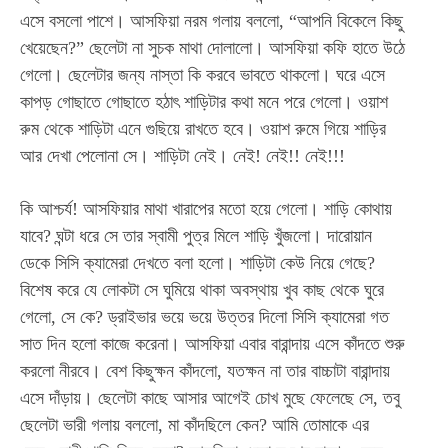
এসে বসলো পাশে। আসফিয়া নরম গলায় বললো, “আপনি বিকেলে কিছু
খেয়েছেন?” ছেলেটা না সুচক মাথা দোলালো। আসফিয়া কফি হাতে উঠে
গেলো। ছেলেটার জন্য নাস্তা কি করবে ভাবতে থাকলো। ঘরে এসে
কাপড় গোছাতে গোছাতে হঠাৎ শাড়িটার কথা মনে পরে গেলো। ওয়াশ
রুম থেকে শাড়িটা এনে গুছিয়ে রাখতে হবে। ওয়াশ রুমে গিয়ে শাড়ির
আর দেখা পেলোনা সে। শাড়িটা নেই। নেই! নেই!! নেই!!!
কি আশ্চর্য! আসফিয়ার মাথা খারাপের মতো হয়ে গেলো। শাড়ি কোথায়
যাবে? ঘন্টা ধরে সে তার স্বামী পুত্র মিলে শাড়ি খুঁজলো। দারোয়ান
ডেকে সিসি ক্যামেরা দেখতে বলা হলো। শাড়িটা কেউ নিয়ে গেছে?
বিশেষ করে যে লোকটা সে ঘুমিয়ে থাকা অবস্থায় খুব কাছ থেকে ঘুরে
গেলো, সে কে? ড্রাইভার ভয়ে ভয়ে উত্তর দিলো সিসি ক্যামেরা গত
সাত দিন হলো কাজে করেনা। আসফিয়া এবার বারান্দায় এসে কাঁদতে শুরু
করলো নীরবে। বেশ কিছুক্ষন কাঁদলো, যতক্ষন না তার বাচ্চাটা বারান্দায়
এসে দাঁড়ায়। ছেলেটা কাছে আসার আগেই চোখ মুছে ফেলেছে সে, তবু
ছেলেটা ভারী গলায় বললো, মা কাঁদছিলে কেন? আমি তোমাকে এর