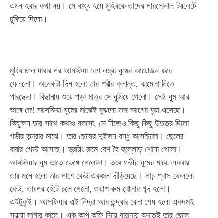
এমন হবার কথা নয়। সে বাধ্য হয়ে মুহিবকে তাদের পারসোনাল টয়লেটে
ঢুকিয়ে দিলো।
মুহিব চলে যাবার পর আসফিয়া বেশ লম্বা ঘুমের আয়োজন করে
ফেললো। অনেকটা দিন হলো তার শরীর ক্লান্ত, ঝামেলা নিতে
পারছেনা। বিছানায় শুয়ে পড়া মাত্র সে ঘুমিয়ে গেলো। সেই ঘুম আর
ভাঙ্গে কে! আসফিয়া ঘুমের মাঝেই বুঝলো তার আগের বুয়া এসেছে।
কিছুক্ষন তার সাথে কথাও বললো, সে নিজেও কিছু কিছু উত্তর দিলো
গভীর তন্দ্রার মাঝে। তার ছেলের দুইজন বন্ধু আসছিলো। ছেলের
বাবার গেস্ট আসছে। ড্রয়িং রুমে বেশ হৈ হুল্লোড় শোনা গেলো।
আসফিয়ার ঘুম তাতে ভেঙ্গে গেলোনা। তবে গভীর ঘুমের মাঝে একবার
তার মনে হলো তার পাশে কেউ একজন দাঁড়িয়েছে। গাঢ় শ্বাস ফেললো
কেউ, তারপর হেঁটে চলে গেলো, ওয়াশ রুম খোলার শব্দ হলো।
এইটুকুই। আসফিয়ার এই নিদ্রা আর তন্দ্রার বেলা শেষ হলো একদমই
সন্ধ্যা লাগার কালে। এক কাপ কফি নিয়ে বারান্দায় বসতেই তার ছেলে