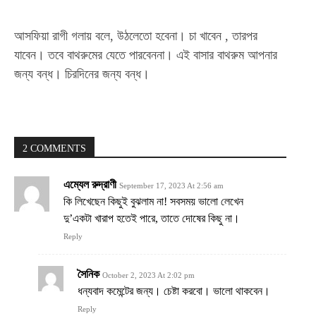
Orci varius natoque dolor
আসফিয়া রাগী গলায় বলে, উঠলেতো হবেনা। চা খাবেন , তারপর
YEARLY PRICING
MONTHLY PRICING
যাবেন। তবে বাথরুমের যেতে পারবেননা। এই বাসার বাথরুম আপনার
জন্য বন্ধ। চিরদিনের জন্য বন্ধ।
2 COMMENTS
এম্যেল রুদ্রাণী
September 17, 2023 At 2:56 am
কি লিখেছেন কিছুই বুঝলাম না! সবসময় ভালো লেখেন
দু’একটা খারাপ হতেই পারে, তাতে দোষের কিছু না।
Reply
সৈনিক
October 2, 2023 At 2:02 pm
ধন্যবাদ কমেন্টের জন্য। চেষ্টা করবো। ভালো থাকবেন।
Reply