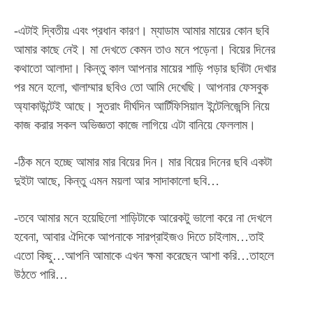
-এটাই দ্বিতীয় এবং প্রধান কারণ। ম্যাডাম আমার মায়ের কোন ছবি
আমার কাছে নেই। মা দেখতে কেমন তাও মনে পড়েনা। বিয়ের দিনের
কথাতো আলাদা। কিন্তু কাল আপনার মায়ের শাড়ি পড়ার ছবিটা দেখার
পর মনে হলো, খালাম্মার ছবিও তো আমি দেখেছি। আপনার ফেসবুক
অ্যাকাউন্টেই আছে। সুতরাং দীর্ঘদিন আর্টিফিসিয়াল ইন্টেলিজেন্সি নিয়ে
Member full access
কাজ করার সকল অভিজ্ঞতা কাজে লাগিয়ে এটা বানিয়ে ফেললাম।
$
100
-ঠিক মনে হচ্ছে আমার মার বিয়ের দিন। মার বিয়ের দিনের ছবি একটা
/ year
দুইটা আছে, কিন্তু এমন ময়লা আর সাদাকালো ছবি…
-তবে আমার মনে হয়েছিলো শাড়িটাকে আরেকটু ভালো করে না দেখলে
Etiam est nibh, lobortis sit
হবেনা, আবার ঐদিকে আপনাকে সারপ্রাইজও দিতে চাইলাম…তাই
Praesent euismod ac
এতো কিছু…আপনি আমাকে এখন ক্ষমা করেছেন আশা করি…তাহলে
Ut mollis pellentesque tortor
উঠতে পারি…
Nullam eu erat condimentum
Donec quis est ac felis