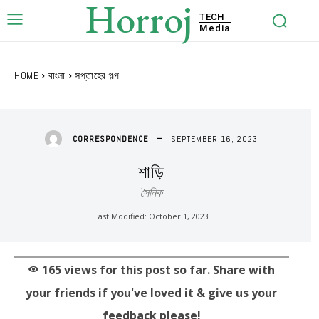
Horroj
TECH
Media
HOME
বাংলা
সপ্তাহের গল্প
SEPTEMBER 16, 2023
CORRESPONDENCE
শাড়ি
সৈনিক
Last Modified:
October 1, 2023
165
views for this post so far. Share with
your friends if you've loved it & give us your
feedback please!