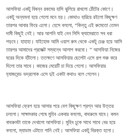
আসফিয়া একটু বিষন্ন রকমের হাসি ঝুলিয়ে রাখলো ঠোঁটের কোণে।
একটু অন্যমনা হয়ে গেলো মনে হয়। কোথাও হারিয়ে রইলো কিছুক্ষণ
তারপর আবার ফিরে এলো। হেসে বললো, “কিন্তু এই রুমেতো তেমন
দামী কিছুই নেই। আর আপনি যাই নেন সিসি ক্যামেরাতে সব ধরা
পড়বে। হাহাহা। যাইহোক আমি ওয়াশ রুম থেকে একটু চেঞ্জ হয়ে আসি
তারপর আমাদের প্রজেক্ট সম্বন্ধে আলাপ করবো। ” আসফিয়া নিজের
ঘরের দিকে হাঁটলো। ততক্ষণে আসফিয়ার ছেলেটা এসে গল্প শুরু করে
দিলো তার সাথে। কাজের মেয়েটি চা দিয়ে গেলো। আসফিয়ার
হ্যাজবেন্ড ভদ্রলোক এসে দুই একটা কথাও বলে গেলেন।
আসফিয়া ফ্রেশ হয়ে আসার পরে বেশ কিছুক্ষণ প্রশ্ন আর উত্তর
চললো। সাক্ষাৎকার শেষে মুহিব একবার বললো৷, বাথরুমে যাবে। কমন
বাথরুমটা তাকে দেখালো আসফিয়া। মুহিব ঢুকে সাথে সাথে বের হয়ে
বললো, ম্যাডাম এটাতে পানি নেই। আসফিয়া একটু বিরক্ত হলো।