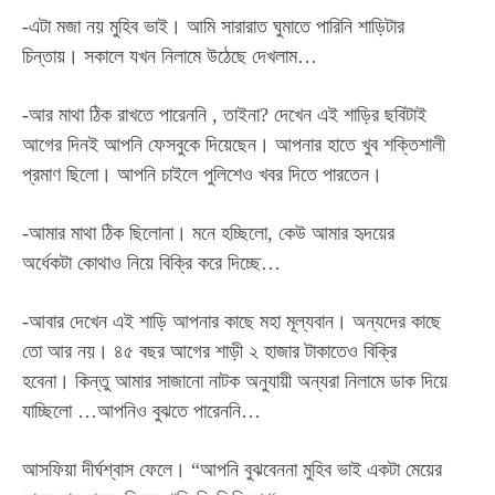
-এটা মজা নয় মুহিব ভাই। আমি সারারাত ঘুমাতে পারিনি শাড়িটার
চিন্তায়। সকালে যখন নিলামে উঠেছে দেখলাম…
-আর মাথা ঠিক রাখতে পারেননি , তাইনা? দেখেন এই শাড়ির ছবিটাই
আগের দিনই আপনি ফেসবুকে দিয়েছেন। আপনার হাতে খুব শক্তিশালী
প্রমাণ ছিলো। আপনি চাইলে পুলিশেও খবর দিতে পারতেন।
-আমার মাথা ঠিক ছিলোনা। মনে হচ্ছিলো, কেউ আমার হৃদয়ের
অর্ধেকটা কোথাও নিয়ে বিক্রি করে দিচ্ছে…
-আবার দেখেন এই শাড়ি আপনার কাছে মহা মূল্যবান। অন্যদের কাছে
তো আর নয়। ৪৫ বছর আগের শাড়ী ২ হাজার টাকাতেও বিক্রি
হবেনা। কিন্তু আমার সাজানো নাটক অনুযায়ী অন্যরা নিলামে ডাক দিয়ে
যাচ্ছিলো …আপনিও বুঝতে পারেননি…
আসফিয়া দীর্ঘশ্বাস ফেলে। “আপনি বুঝবেননা মুহিব ভাই একটা মেয়ের