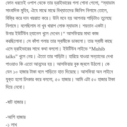
ফোন ধরতেই ওপাশ থেকে তার ড্রাইভারের গলা শোনা গেলো, “ম্যাডাম
সাংবাদিক মুহিব, ঐযে মাঝে মাঝে বিখ্যাতদের জিনিস নিলামে তোলে,
বিক্রি করে দান খয়রাত করে। উনি মনে হয় আপনার শাড়িটাও তুলেছে
নিলামে। বলেছিলাম না খুব খারাপ লোক ম্যাডাম। শয়তান একটা।
উনার ইউটিউব চ্যানেল খুলে দেখেন।“ আসফিয়ার মাথা কাজ
করছিলোনা। সে কাঁপা গলায় তার স্বামীকে ডাকলো। তার স্বামী কাছে
এসে ড্রাইভারের সাথে কথা বললো। ইউটিউব লাইভে “Muhib
talks” খুলে নেয়। ঐতো তার শাড়িটা। হারিয়ে যাওয়া সন্তানের দেখা
পাওয়াও কি এতো আনন্দের হয়। আসফিয়ার বুক জ্বলে উঠলো। কে
যেন ১০ হাজার টাকা বলে শাড়িতে হাত দিয়েছে। আসফিয়া অন লাইনে
যুক্ত হলো চিৎকার করে বললো, ৫০ হাজার। আমি এটা ৫০ হাজার টাকা
দিয়ে নেবো।
-ষাট হাজার।
-আশি হাজার
-১ লাখ