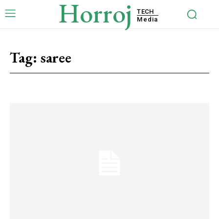
Horroj
TECH
Media
Tag:
saree