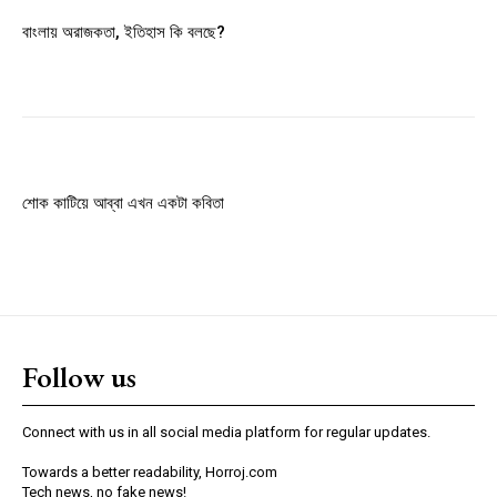
Member full access
বাংলায় অরাজকতা, ইতিহাস কি বলছে?
$
100
/ year
Etiam est nibh, lobortis sit
Praesent euismod ac
শোক কাটিয়ে আব্বা এখন একটা কবিতা
Ut mollis pellentesque tortor
Nullam eu erat condimentum
Donec quis est ac felis
Orci varius natoque dolor
Follow us
YEARLY PRICING
MONTHLY PRICING
Connect with us in all social media platform for regular updates.
Towards a better readability, Horroj.com
Tech news, no fake news!