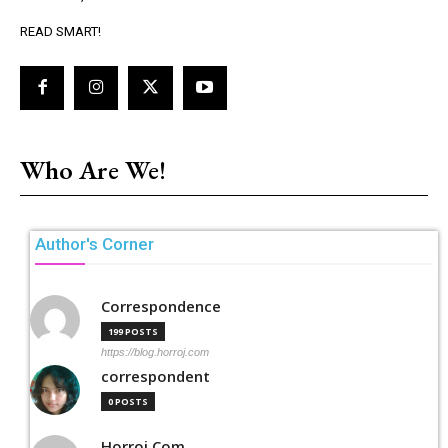
READ SMART!
Who Are We!
Author's Corner
Correspondence
199 POSTS
https://blog.horroj.com
correspondent
0 POSTS
Horroj Com