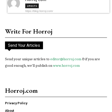
2 POSTS
https://blog.horroj.com/
Write For Horroj
Send Your Articles
Send your unique articles to
editor@horroj.com
& if you are
good enough, we'll publish on
www.horroj.com
Horroj.com
Privacy Policy
About