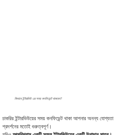
কিভাবে ইন্টারভিউ এর সময় কনফিডেন্ট থাকবেন?
চাকরির ইন্টারভিউয়ের সময় কনফিডেন্ট থাকা আপনার অনন্য যোগ্যতা
প্রদর্শনের মতোই গুরুত্বপূর্ণ।
যদিও
আত্মবিশ্বাস একটি সফল ইন্টারভিউয়ের একটি উপাদান মাত্র।