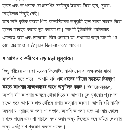
হবেন এবং আপনাকে চোখাচোখিই সবকিছুর উত্তর দিতে হবে, সুতরাং
আড়ষ্টতার কিছুই নেই।
তবে আই কন্টাক করতে গিয়ে অস্বস্তিকর অনুভূতি হলে দ্রুত সামলে নিতে
হাতের ব্যবহার করতে ভুল করবেন না। আপনি ইন্টারভিউ প্রক্রিয়ায়
এঙ্গেজড হতে এবং মনোযোগ দিয়ে শুনছেন তা দেখানোর জন্য আপনি “ম-
হুম” এর মতো কণ্ঠস্বরও বিবেচনা করতে পারেন।
৭.আপনার শরীরের নড়াচড়া মূল্যায়ন
কিছু শরীরের নড়াচড়া -যেমন ফিজেটিং, নার্ভাসনেস বা অক্ষমতার সাথে
সম্পর্কিত হতে পারে। আপনি যদি
এই ধরনের শরীরের নড়াচড়া নিয়ন্ত্রণ
করতে আপনার সাক্ষাৎকারের আগে অনুশীলন করুন
। উদাহরণস্বরূপ,
আপনি যদি আপনার আঙ্গুলে টোকা দিতে বা আপনার চুল ঘুরানোর প্রবণতা
রাখেন তবে আপনার হাত টেবিলে রাখার অভ্যাস করুন। আপনি যদি নার্ভাস
অবস্থায় প্রায়ই আপনার পা নাড়ান, আপনি আপনার হাত আপনার কোলে
রাখতে পারেন এবং পা নাচানো বন্ধ করার জন্য নিজেকে মনে করিয়ে দেওয়ার
জন্য একটু চাপ প্রয়োগ করতে পারেন।