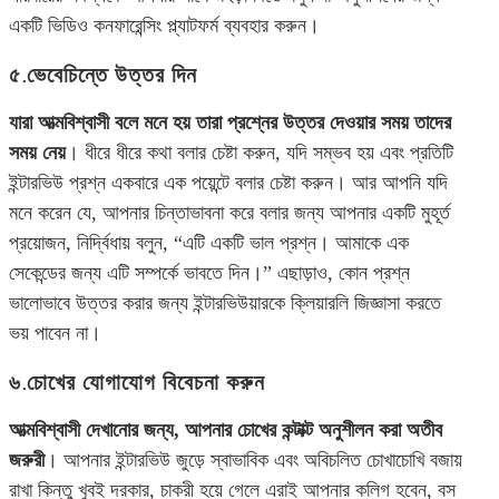
একটি ভিডিও কনফারেন্সিং প্ল্যাটফর্ম ব্যবহার করুন।
৫.ভেবেচিন্তে উত্তর দিন
যারা আত্মবিশ্বাসী বলে মনে হয় তারা প্রশ্নের উত্তর দেওয়ার সময় তাদের
সময় নেয়
। ধীরে ধীরে কথা বলার চেষ্টা করুন, যদি সম্ভব হয় এবং প্রতিটি
ইন্টারভিউ প্রশ্ন একবারে এক পয়েন্টে বলার চেষ্টা করুন। আর আপনি যদি
মনে করেন যে, আপনার চিন্তাভাবনা করে বলার জন্য আপনার একটি মুহূর্ত
প্রয়োজন, নির্দ্বিধায় বলুন, “এটি একটি ভাল প্রশ্ন। আমাকে এক
সেকেন্ডের জন্য এটি সম্পর্কে ভাবতে দিন।” এছাড়াও, কোন প্রশ্ন
ভালোভাবে উত্তর করার জন্য ইন্টারভিউয়ারকে ক্লিয়ারলি জিজ্ঞাসা করতে
ভয় পাবেন না।
৬.চোখের যোগাযোগ বিবেচনা করুন
আত্মবিশ্বাসী দেখানোর জন্য, আপনার চোখের কন্টাক্ট অনুশীলন করা অতীব
জরুরী
। আপনার ইন্টারভিউ জুড়ে স্বাভাবিক এবং অবিচলিত চোখাচোখি বজায়
রাখা কিন্তু খুবই দরকার, চাকরী হয়ে গেলে এরাই আপনার কলিগ হবেন, বস