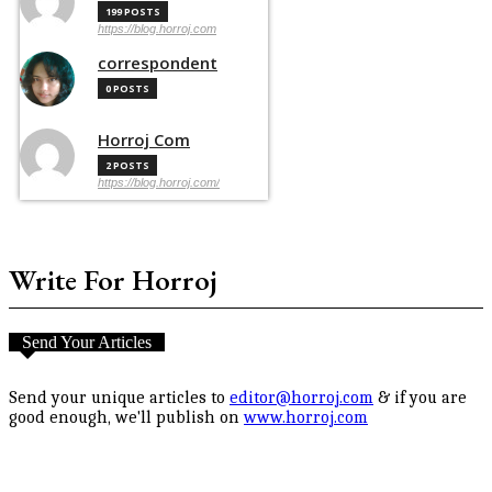
199 POSTS
https://blog.horroj.com
correspondent
0 POSTS
Horroj Com
2 POSTS
https://blog.horroj.com/
Write For Horroj
Send Your Articles
Send your unique articles to
editor@horroj.com
& if you are
good enough, we'll publish on
www.horroj.com