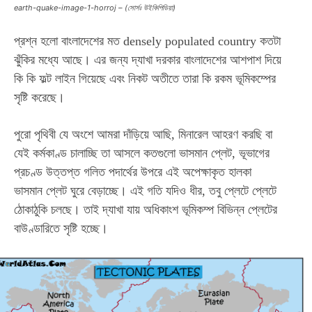
earth-quake-image-1-horroj – (সোর্সঃ উইকিপিডিয়া)
প্রশ্ন হলো বাংলাদেশের মত densely populated country কতটা
ঝুঁকির মধ্যে আছে। এর জন্য দ্যাখা দরকার বাংলাদেশের আশপাশ দিয়ে
কি কি ফল্ট লাইন গিয়েছে এবং নিকট অতীতে তারা কি রকম ভূমিকম্পের
সৃষ্টি করেছে।
পুরো পৃথিবী যে অংশে আমরা দাঁড়িয়ে আছি, মিনারেল আহরণ করছি বা
যেই কর্মকাণ্ড চালাচ্ছি তা আসলে কতগুলো ভাসমান প্লেট, ভূভাগের
প্রচণ্ড উত্তপ্ত গলিত পদার্থের উপরে এই অপেক্ষাকৃত হালকা
ভাসমান প্লেট ঘুরে বেড়াচ্ছে। এই গতি যদিও ধীর, তবু প্লেটে প্লেটে
ঠোকাঠুকি চলছে। তাই দ্যাখা যায় অধিকাংশ ভূমিকম্প বিভিন্ন প্লেটের
বাউণ্ডারিতে সৃষ্টি হচ্ছে।