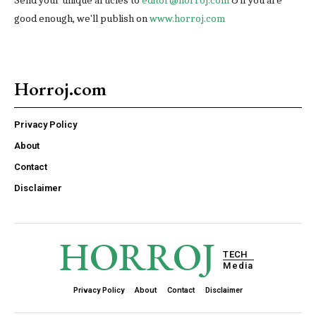
Send your unique articles to
editor@horroj.com
& if you are
good enough, we'll publish on
www.horroj.com
Horroj.com
Privacy Policy
About
Contact
Disclaimer
HORROJ
TECH
Media
Privacy Policy
About
Contact
Disclaimer