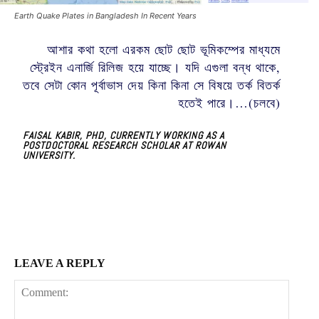
Earth Quake Plates in Bangladesh In Recent Years
Etiam est nibh, lobortis sit
Praesent euismod ac
আশার কথা হলো এরকম ছোট ছোট ভূমিকম্পের মাধ্যমে
Ut mollis pellentesque tortor
স্ট্রেইন এনার্জি রিলিজ হয়ে যাচ্ছে। যদি এগুলা বন্ধ থাকে,
Nullam eu erat condimentum
তবে সেটা কোন পূর্বাভাস দেয় কিনা কিনা সে বিষয়ে তর্ক বিতর্ক
Donec quis est ac felis
হতেই পারে।…(চলবে)
Orci varius natoque dolor
FAISAL KABIR, PHD, CURRENTLY WORKING AS A
POSTDOCTORAL RESEARCH SCHOLAR AT ROWAN
UNIVERSITY.
Member full access
LEAVE A REPLY
$
100
/ year