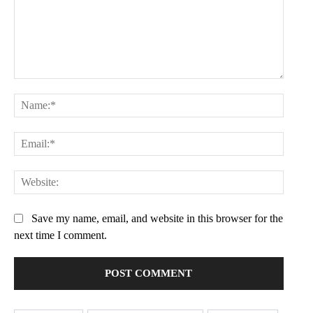
Etiam est nibh, lobortis sit
Praesent euismod ac
Ut mollis pellentesque tortor
Nullam eu erat condimentum
Comment:
Donec quis est ac felis
Name:
Orci varius natoque dolor
Email:
YEARLY PRICING
MONTHLY PRICING
Websit
Save my name, email, and website in this browser for the
next time I comment.