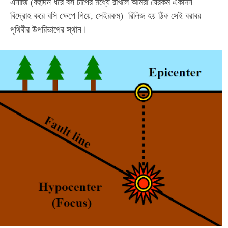
এনার্জি (বহুদিন ধরে বস চাপের মধ্যে রাখলে আমরা যেরকম একদিন
বিদ্রোহ করে বসি ক্ষেপে গিয়ে, সেইরকম) রিলিজ হয় ঠিক সেই বরাবর
পৃথিবীর উপরিভাগের স্থান।