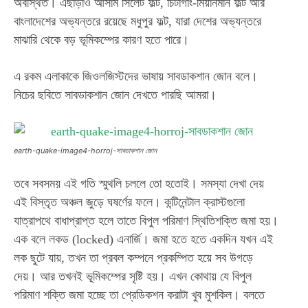
অবস্থিত। এছাড়াও আসাম সিলেট ফল্ট, চিটাগাং-মিয়ানমান ফল্ট আর
বাংলাদেশের অভ্যন্তরে রয়েছে মধুপুর ফল্ট, যারা দেশের অভ্যন্তরে
মাঝারি থেকে বড় ভূমিকম্পের কারণ হতে পারে।
এ রকম এলাকাকে জিওলজিস্টদের ভাষায় সাবডাকশান জোন বলে।
নিচের ছবিতে সাবডাকশান জোন দেখতে পারছি আমরা।
earth-quake-image4-horroj-সাবডাকশান জোন
তবে সবসময় এই গতি স্মুথলি চললে তো হতোই। সমস্যা দেখা দেয়
এই বিস্তৃত অঞ্চল জুড়ে ঘষর্ণের ফলে। কন্টিনেন্টাল ক্রাস্টগুলো
যাত্রাপথে বাধাপ্রাপ্ত হলে তাতে বিপুল পরিমাণ স্থিতিশক্তি জমা হয়।
এক বলে লকড (locked) এনার্জি। জমা হতে হতে একদিন যখন এই
লক ছুটে যায়, তখন তা প্রবল কম্পনে প্রকম্পিত হয়ে সব উগড়ে
দেয়। আর তখনই ভূমিকম্পের সৃষ্টি হয়। এখন কোথায় যে বিপুল
পরিমাণ শক্তি জমা হচ্ছে তা প্রেডিকশন করাটা খুব মুশকিল। বলতে