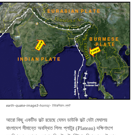
earth-quake-image3-horroj- ইউরেশিয়ান প্লেট
আরো কিছু একটিভ ফল্ট রয়েছে যেমন ডাউকি ফল্ট যেটা মেঘালয়
বাংলাদেশ সীমান্তে অবস্থিত শিলং প্লাটুর (Plateau) দক্ষিণাংশে