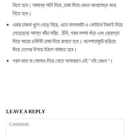
নিতে
হবে।
সামান্য
পানি
দিয়ে
,
ঢাকা
দিয়ে
বেগুন
আধাসেদ্ধ
করে
নিতে
হবে
।
এবার
ঢাকনা
খুলে
নেড়ে
নিয়ে
,
এতে
বাদামবাটা
ও
ফেটানো
টকদই
দিয়ে
নেড়েচেড়ে
আস্ত
কাঁচা
মরিচ
,
চিনি
,
গরম
মশলা
গুঁড়া
এবং
বেরেস্তা
দিয়ে
আরো
৫মিনিট
ঢাকা
দিয়ে
রাখতে
হবে।
ধনেপাতাকুচি
ছড়িয়ে
দিয়ে
তেলের
উপরে
উঠলে
নামাতে
হবে
।
গরম
ভাত
বা
পোলাও
দিয়ে
খেতে
অসাধারণ
এই
”
দই
বেগুন
“
।
LEAVE A REPLY