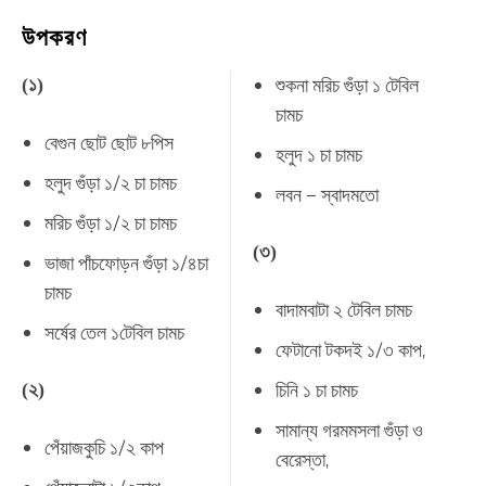
উপকরণ
শুকনা
মরিচ
গুঁড়া
১
টেবিল
(
১
)
চামচ
বেগুন
ছোট
ছোট
৮পিস
হলুদ
১
চা
চামচ
হলুদ
গুঁড়া
১
/
২
চা
চামচ
লবন
–
স্বাদমতো
মরিচ
গুঁড়া
১
/
২
চা
চামচ
(
৩
)
ভাজা
পাঁচফোড়ন
গুঁড়া
১
/
৪চা
চামচ
বাদামবাটা
২
টেবিল
চামচ
সর্ষের
তেল
১টেবিল
চামচ
ফেটানো
টকদই
১
/
৩
কাপ
,
চিনি
১
চা
চামচ
(
২
)
সামান্য
গরমমসলা
গুঁড়া
ও
পেঁয়াজকুচি
১
/
২
কাপ
বেরেস্তা
,