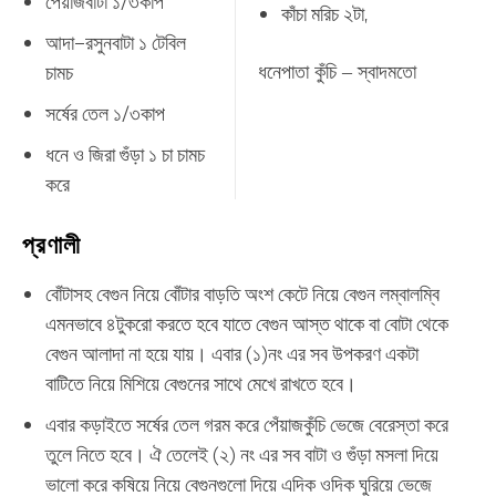
পেঁয়াজবাটা
১
/
৩কাপ
কাঁচা
মরিচ
২টা
,
আদা
–
রসুনবাটা
১
টেবিল
চামচ
ধনেপাতা
কুঁচি
–
স্বাদমতো
সর্ষের
তেল
১
/
৩কাপ
ধনে
ও
জিরা
গুঁড়া
১
চা
চামচ
করে
প্রণালী
বোঁটাসহ
বেগুন
নিয়ে
বোঁটার
বাড়তি
অংশ
কেটে
নিয়ে
বেগুন
লম্বালম্বি
এমনভাবে
৪টুকরো
করতে
হবে
যাতে
বেগুন
আস্ত
থাকে
বা
বোটা
থেকে
বেগুন
আলাদা
না
হয়ে
যায়।
এবার
(
১
)
নং
এর
সব
উপকরণ
একটা
বাটিতে
নিয়ে
মিশিয়ে
বেগুনের
সাথে
মেখে
রাখতে
হবে
।
এবার
কড়াইতে
সর্ষের
তেল
গরম
করে
পেঁয়াজকুঁচি
ভেজে
বেরেস্তা
করে
তুলে
নিতে
হবে।
ঐ
তেলেই
(
২
)
নং
এর
সব
বাটা
ও
গুঁড়া
মসলা
দিয়ে
ভালো
করে
কষিয়ে
নিয়ে
বেগুনগুলো
দিয়ে
এদিক
ওদিক
ঘুরিয়ে
ভেজে