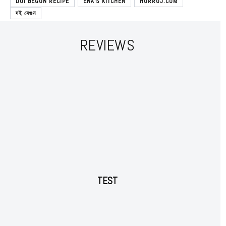
DOI BEGUN RECIPE
ENA'S KITCHEN
HORROJ.COM
দই বেগুন
REVIEWS
Subscription Plans
Free limited access
TEST
Free
/ forever