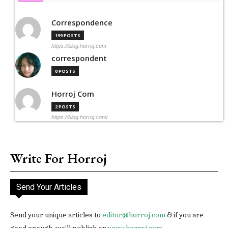
Correspondence
199 POSTS
https://blog.horroj.com
correspondent
0 POSTS
Horroj Com
2 POSTS
https://blog.horroj.com/
Write For Horroj
Send Your Articles
Send your unique articles to
editor@horroj.com
& if you are
good enough, we'll publish on
www.horroj.com