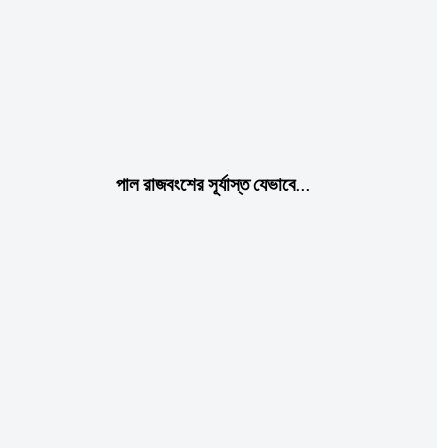
Etiam est nibh, lobortis sit
Praesent euismod ac
Ut mollis pellentesque tortor
Nullam eu erat condimentum
Donec quis est ac felis
Orci varius natoque dolor
পাল রাজবংশের সূর্যাস্ত যেভাবে…
Member full access
$
100
/ year