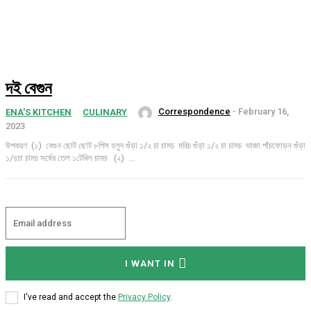
দই বেগুন
Correspondence
-
February 16,
ENA'S KITCHEN
CULINARY
2023
উপকরণ (১) বেগুন ছোট ছোট ৮পিস হলুদ গুঁড়া ১/২ চা চামচ মরিচ গুঁড়া ১/২ চা চামচ ভাজা পাঁচফোড়ন গুঁড়া
১/৪চা চামচ সর্ষের তেল ১টেবিল চামচ (২) ...
I WANT IN
I've read and accept the
Privacy Policy
.