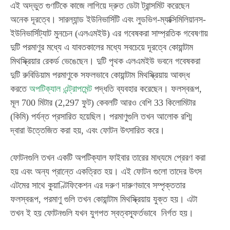
এই অদ্ভুত গুণটিকে কাজে লাগিয়ে দ্রুত ডেটা ট্রান্সমিট করেছেন
অনেক দূরত্বে। সারল্যান্ড ইউনিভার্সিটি এবং লুডভিগ-ম্যাক্সিমিলিয়ানস-
ইউনিভার্সিট্যাট মুনচেন (এলএমইউ) এর গবেষকরা সাম্প্রতিক গবেষণায়
দুটি পরমাণুর মধ্যে এ যাবতকালের মধ্যে সবচেয়ে দূরত্বে কোয়ান্টাম
মিথস্ক্রিয়ার রেকর্ড ভেঙেছেন। দুটি পৃথক এলএমইউ ভবনে গবেষকরা
দুটি রুবিডিয়াম পরমাণুকে সফলভাবে কোয়ান্টাম মিথস্ক্রিয়ায় আবদ্ধ
করতে
অপটিক্যাল এন্ট্রাপমেন্ট
পদ্ধতি ব্যবহার করেছেন। ফলস্বরূপ,
মূল 700 মিটার (2,297 ফুট) কেবলটি আরও বেশি 33 কিলোমিটার
(কিমি) পর্যন্ত প্রসারিত হয়েছিল। পরমাণুগুলি তখন আলোক রশ্মি
দ্বারা উত্তেজিত করা হয়, এবং ফোটন উৎসারিত করে।
ফোটনগুলি তখন একটি অপটিক্যাল ফাইবার তারের মাধ্যমে প্রেরণ করা
হয় এবং অন্য প্রান্তে একত্রিত হয়। এই ফোটন গুলো তাদের উৎস
এটমের সাথে কুয়াণ্টিফিকেশন এর দরুণ দারুণভাবে সম্পৃক্ততার
ফলস্বরূপ, পরমাণু গুলি তখন কোয়ান্টাম মিথস্ক্রিয়ায় যুক্ত হয়। এটা
তখন ই হয় ফোটনগুলি যখন যুগপত স্বত্বস্ফূর্তভাবে নির্গত হয়।