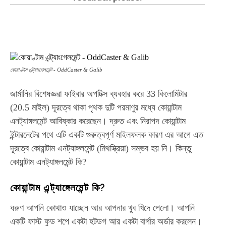
Facebook
Twitter
WhatsApp
Te
কোয়াণ্টাম এন্ট্যাংগেলমেন্ট - OddCaster & Galib
জার্মানির বিশেষজ্ঞরা ফাইবার অপটিক্স ব্যবহার করে 33 কিলোমিটার
(20.5 মাইল) দূরত্বে থাকা পৃথক দুটি পরমাণুর মধ্যে কোয়ান্টাম
এনট্যাঙ্গলমেন্ট আবিষ্কার করেছেন। দ্রুত এবং নিরাপদ কোয়ান্টাম
ইন্টারনেটের পথে এটি একটি গুরুত্বপূর্ণ মাইলফলক কারণ এর আগে এত
দূরত্বে কোয়ান্টাম এনট্যাঙ্গলমেন্ট (মিথস্ক্রিয়া) সম্ভব হয় নি। কিন্তু
কোয়ান্টাম এনট্যাঙ্গলমেন্ট কি?
কোয়ান্টাম এন্ট্যাঙ্গেলমেন্ট কি?
ধরুণ আপনি কোথাও যাচ্ছেন আর আপনার খুব খিদে পেলো। আপনি
একটি ফাস্ট ফুড শপে একটা হটডগ আর একটা বার্গার অর্ডার করলেন।