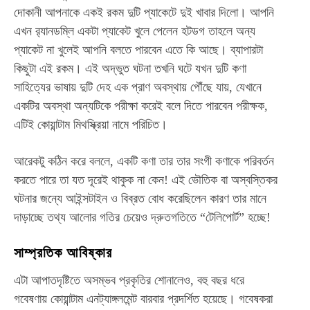
দোকানী আপনাকে একই রকম দুটি প্যাকেটে দুই খাবার দিলো। আপনি
এখন র‍্যানডম্লি একটা প্যাকেট খুলে পেলেন হটডগ তাহলে অন্য
প্যাকেট না খুলেই আপনি বলতে পারবেন এতে কি আছে। ব্যাপারটা
কিছুটা এই রকম। এই অদ্ভুত ঘটনা তখনি ঘটে যখন দুটি কণা
সাহিত্যের ভাষায় দুটি দেহ এক প্রাণ অবস্থায় পৌঁছে যায়, যেখানে
একটির অবস্থা অন্যটিকে পরীক্ষা করেই বলে দিতে পারবেন পরীক্ষক,
এটিই কোয়ান্টাম মিথস্ক্রিয়া নামে পরিচিত।
আরেকটু কঠিন করে বললে, একটি কণা তার তার সংগী কণাকে পরিবর্তন
করতে পারে তা যত দূরেই থাকুক না কেন! এই ভৌতিক বা অস্বস্তিকর
ঘটনার জন্যে আইন্সটাইন ও বিব্রত বোধ করেছিলেন কারণ তার মানে
দাড়াচ্ছে তথ্য আলোর গতির চেয়েও দ্রুতগতিতে “টেলিপোর্ট” হচ্ছে!
সাম্প্রতিক আবিষ্কার
এটা আপাতদৃষ্টিতে অসম্ভব প্রকৃতির শোনালেও, বহু বছর ধরে
গবেষণায় কোয়ান্টাম এনট্যাঙ্গলমেন্ট বারবার প্রদর্শিত হয়েছে। গবেষকরা