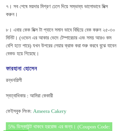
৭। সব শেষে ময়দার মিশ্রণ ঢেলে দিয়ে সম্ভাব্য ভালোভাবে মিক্স
করুন।
৮। এবার কেক মিক্স টা প্যানে সমান ভাবে বিছিয়ে বেক করুন ২৫-৩০
মিনিট। (ওভেন এর আকার ভেদে টেম্পারেচার এবং সময় আরও কম
বেশি হতে পারে) যখন উপরের লেয়ার ক্রাক করা শুরু করবে বুঝে যাবেন
বেকড হয়ে গিয়েছে।
ফারহানা হোসেন
রন্ধনশিল্পী
স্বত্বাধিকার : আমিরা কেকারী
ফেইসবুক লিংক:
Ameera Cakery
5% ডিস্কাউন্ট থাকবে হররোজ এর জন্য। (Coupon Code: