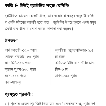
ফাজি & চিউই ব্রাউনির সহজ রেসিপিঃ
ব্রাউনিতে আসলে চকলেট থাকে, আর আকার বা ঘনত্ব অনুযায়ী ফাজি
বা কেকি টাইপের ব্রাউনি হতে পারে। ব্রাউনির উপরে ত্বকে একটু মসৃণ
একটা ভাব থাকে যা দেখে সহজে আলাদা করা সম্ভব।
উপকরণ:
ডার্ক চকলেট -১৫০ গ্রাম,
ভ্যানিলা এসেন্স/পাউডার- ১.৫
কোকো পাউডার -৫০ গ্রাম
চা চামচ
সাদা চিনি-১৫০ গ্রাম
কফি-১৫ মিলি বা ১ টেবিল চামচ
ব্রাউন সুগার-১০০ গ্রাম
ডিম-৩ টা
ময়দা-১০০ গ্রাম
মাখন-২০০ গ্রাম
লবন-সামান্য
প্রস্তুত প্রনালী :
১। প্রথমে ওভেন প্রি হিটে দিতে হবে ১৮০° সেলসিয়াস এ, প্রায় দশ