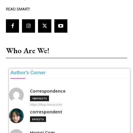
READ SMART!
Who Are We!
Author's Corner
Correspondence
199 POSTS
https://blog.horroj.com
correspondent
0 POSTS
Horroj Com