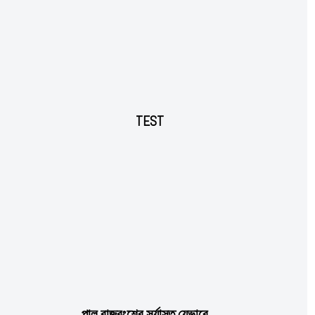
Free limited access
Free
/ forever
Etiam est nibh, lobortis sit
TEST
Praesent euismod ac
Ut mollis pellentesque tortor
Nullam eu erat condimentum
Donec quis est ac felis
Orci varius natoque dolor
পাল রাজবংশের সূর্যাস্ত যেভাবে…