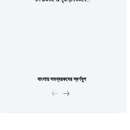
Member full access
$
100
/ year
Etiam est nibh, lobortis sit
Praesent euismod ac
Ut mollis pellentesque tortor
Nullam eu erat condimentum
Donec quis est ac felis
বাংলায় সমন্বয়কদের স্বর্ণযুগ
Orci varius natoque dolor
YEARLY PRICING
MONTHLY PRICING