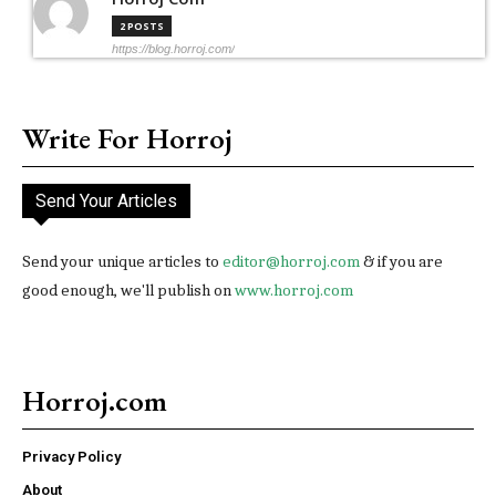
2 POSTS
https://blog.horroj.com/
Write For Horroj
Send Your Articles
Send your unique articles to
editor@horroj.com
& if you are
good enough, we'll publish on
www.horroj.com
Horroj.com
Privacy Policy
About