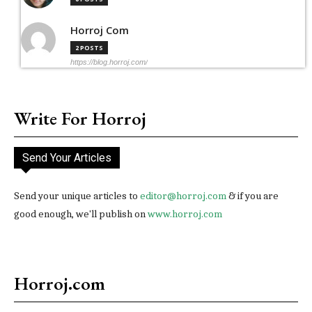
Horroj Com
2 POSTS
https://blog.horroj.com/
Write For Horroj
Send Your Articles
Send your unique articles to
editor@horroj.com
& if you are
good enough, we'll publish on
www.horroj.com
Horroj.com