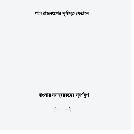
Ut mollis pellentesque tortor
Nullam eu erat condimentum
পাল রাজবংশের সূর্যাস্ত যেভাবে…
Donec quis est ac felis
Orci varius natoque dolor
YEARLY PRICING
MONTHLY PRICING
বাংলায় সমন্বয়কদের স্বর্ণযুগ