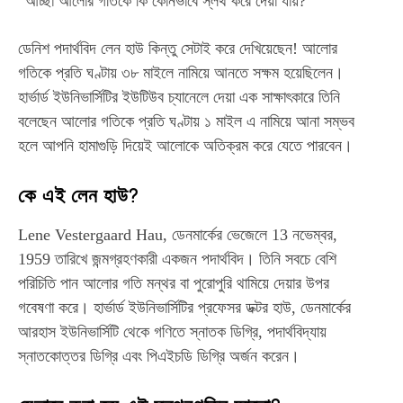
“আচ্ছা আলোর গতিকে কি কোনভাবে স্লথ করে দেয়া যায়?”
ডেনিশ পদার্থবিদ লেন হাউ কিন্তু সেটাই করে দেখিয়েছেন! আলোর
গতিকে প্রতি ঘণ্টায় ৩৮ মাইলে নামিয়ে আনতে সক্ষম হয়েছিলেন।
হার্ভার্ড ইউনিভার্সিটির ইউটিউব চ্যানেলে দেয়া এক সাক্ষাৎকারে তিনি
বলেছেন আলোর গতিকে প্রতি ঘণ্টায় ১ মাইল এ নামিয়ে আনা সম্ভব
হলে আপনি হামাগুড়ি দিয়েই আলোকে অতিক্রম করে যেতে পারবেন।
কে এই লেন হাউ?
Lene Vestergaard Hau, ডেনমার্কের ভেজেলে 13 নভেম্বর,
1959 তারিখে জন্মগ্রহণকারী একজন পদার্থবিদ। তিনি সবচে বেশি
পরিচিতি পান আলোর গতি মন্থর বা পুরোপুরি থামিয়ে দেয়ার উপর
গবেষণা করে। হার্ভার্ড ইউনিভার্সিটির প্রফেসর ডক্টর হাউ, ডেনমার্কের
আরহাস ইউনিভার্সিটি থেকে গণিতে স্নাতক ডিগ্রি, পদার্থবিদ্যায়
স্নাতকোত্তর ডিগ্রি এবং পিএইচডি ডিগ্রি অর্জন করেন।