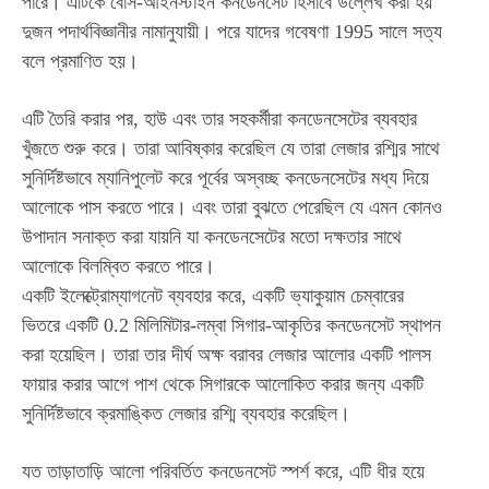
পারে। এটিকে বোস-আইনস্টাইন কনডেনসেট হিসাবে উল্লেখ করা হয়
দুজন পদার্থবিজ্ঞানীর নামানুযায়ী। পরে যাদের গবেষণা 1995 সালে সত্য
বলে প্রমাণিত হয়।
এটি তৈরি করার পর, হাউ এবং তার সহকর্মীরা কনডেনসেটের ব্যবহার
খুঁজতে শুরু করে। তারা আবিষ্কার করেছিল যে তারা লেজার রশ্মির সাথে
সুনির্দিষ্টভাবে ম্যানিপুলেট করে পূর্বের অস্বচ্ছ কনডেনসেটের মধ্য দিয়ে
আলোকে পাস করতে পারে। এবং তারা বুঝতে পেরেছিল যে এমন কোনও
উপাদান সনাক্ত করা যায়নি যা কনডেনসেটের মতো দক্ষতার সাথে
আলোকে বিলম্বিত করতে পারে।
একটি ইলেক্ট্রোম্যাগনেট ব্যবহার করে, একটি ভ্যাকুয়াম চেম্বারের
ভিতরে একটি 0.2 মিলিমিটার-লম্বা সিগার-আকৃতির কনডেনসেট স্থাপন
করা হয়েছিল। তারা তার দীর্ঘ অক্ষ বরাবর লেজার আলোর একটি পালস
ফায়ার করার আগে পাশ থেকে সিগারকে আলোকিত করার জন্য একটি
সুনির্দিষ্টভাবে ক্রমাঙ্কিত লেজার রশ্মি ব্যবহার করেছিল।
যত তাড়াতাড়ি আলো পরিবর্তিত কনডেনসেট স্পর্শ করে, এটি ধীর হয়ে