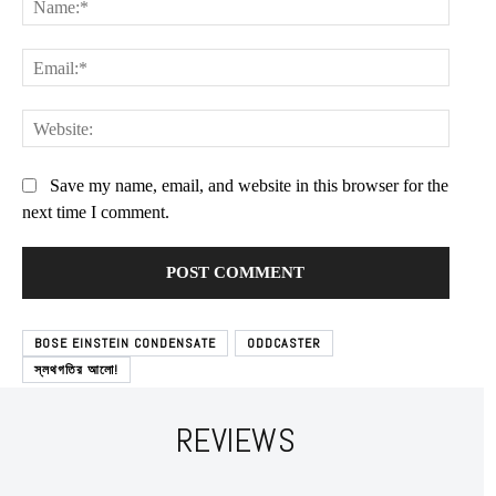
Email:
Websit
Subscription Plans
Save my name, email, and website in this browser for the
next time I comment.
Free limited access
Free
BOSE EINSTEIN CONDENSATE
ODDCASTER
/ forever
স্লথগতির আলো!
REVIEWS
Etiam est nibh, lobortis sit
Praesent euismod ac
Ut mollis pellentesque tortor