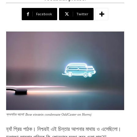
Facebook
Twitter
স্লথগতির আলো! Bose einstein condensate OddCaster on Horroj
হ্যাঁ প্রিয় পাঠক। নিশ্চয়ই এই চিন্তার আপনার মাথায় ও এসেছিলো।