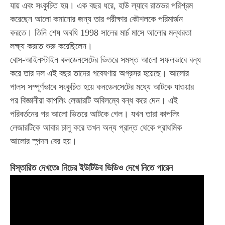
যায় এবং সংকুচিত হয়। এক বছর ধরে, হাউ ল্যাবে রাতভর পরিশ্রম
করেছেন আলো কমানোর জন্য তার পরীক্ষার কৌশলকে পরিমার্জন
করতে। তিনি শেষ অবধি 1998 সালের মার্চ মাসে আলোর মন্থরতা
লক্ষ্য করতে শুরু করেছিলেন।
বোস-আইনস্টাইন কনডেনসেটের ভিতরে সমস্ত আলো সফলভাবে বন্ধ
করে তার দল এই বছর তাদের গবেষণায় অগ্রসর হয়েছে। আলোর
পালস সম্পূর্ণভাবে সংকুচিত হয়ে কনডেনসেটের মধ্যে আটকে যাওয়ার
পর বিজ্ঞানীরা কাপলিং লেজারটি অবিলম্বে বন্ধ করে দেন। এই
পরিবর্তনের পর আলো ভিতরে আটকে গেল। যখন তারা কাপলিং
লেজারটিকে আবার চালু করে তখন অন্য প্রান্ত থেকে প্রাথমিক
আলোর স্পন্দন বের হয়।
বিস্তারিত দেখতেঃ নিচের ইউটিউব ভিডিও দেখে নিতে পারেন