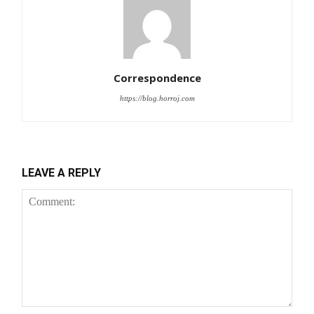
Member full access
$
100
/ year
Correspondence
https://blog.horroj.com
Etiam est nibh, lobortis sit
Praesent euismod ac
Ut mollis pellentesque tortor
LEAVE A REPLY
Nullam eu erat condimentum
Donec quis est ac felis
Orci varius natoque dolor
YEARLY PRICING
MONTHLY PRICING