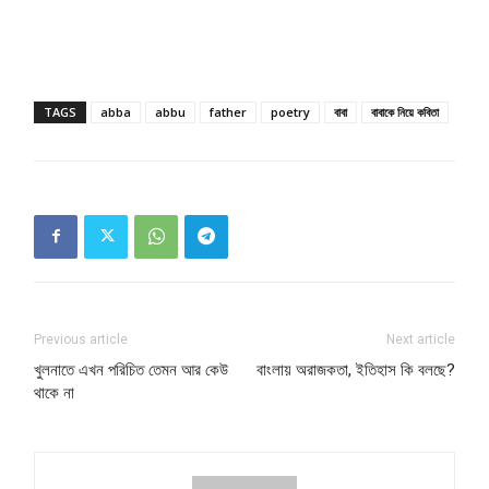
Free limited access
Free
TAGS
abba
abbu
father
poetry
বাবা
বাবাকে নিয়ে কবিতা
/ forever
Etiam est nibh, lobortis sit
Praesent euismod ac
Ut mollis pellentesque tortor
Nullam eu erat condimentum
Donec quis est ac felis
Orci varius natoque dolor
Previous article
Next article
খুলনাতে এখন পরিচিত তেমন আর কেউ
বাংলায় অরাজকতা, ইতিহাস কি বলছে?
থাকে না