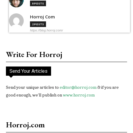
0 POSTS
Horroj Com
2 POSTS
https://blog.horroj.com/
Write For Horroj
Send Your Articles
Send your unique articles to
editor@horroj.com
& if you are
good enough, we'll publish on
www.horroj.com
Horroj.com