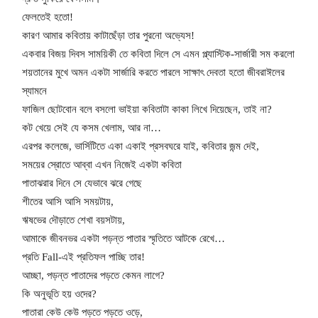
ফেলতেই হতো!
কারণ আমার কবিতায় কাটাছেঁড়া তার পুরনো অভ্যেস!
একবার বিজয় দিবস সাময়িকী তে কবিতা দিলে সে এমন প্ল্যাস্টিক-সার্জারী সম করলো
শয়তানের মুখে অমন একটা সার্জারি করতে পারলে সাক্ষাৎ দেবতা হতো জীবরাঈলের
স্যামনে
ফাজিল ছোটবোন বলে বসলো ভাইয়া কবিতাটা কাকা লিখে দিয়েছেন, তাই না?
কট খেয়ে সেই যে কসম খেলাম, আর না…
এরপর কলেজে, ভার্সিটিতে একা একাই প্রসবঘরে যাই, কবিতার জন্ম দেই,
সময়ের স্রোতে আব্বা এখন নিজেই একটা কবিতা
পাতাঝরার দিনে সে যেভাবে ঝরে গেছে
শীতের আসি আসি সময়টায়,
ঋষভের দৌড়াতে শেখা বয়সটায়,
আমাকে জীবনভর একটা পড়ন্ত পাতার স্মৃতিতে আটকে রেখে…
প্রতি Fall-এই প্রতিফল পাচ্ছি তার!
আচ্ছা, পড়ন্ত পাতাদের পড়তে কেমন লাগে?
কি অনুভূতি হয় ওদের?
পাতারা কেউ কেউ পড়তে পড়তে ওড়ে,