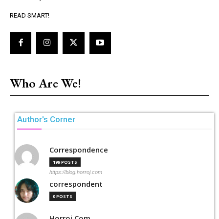
READ SMART!
Who Are We!
Author's Corner
Correspondence
199 POSTS
https://blog.horroj.com
correspondent
0 POSTS
Horroj Com