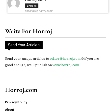
2 POSTS
https://blog.horroj.com/
Write For Horroj
Send Your Articles
Send your unique articles to
editor@horroj.com
& if you are
good enough, we'll publish on
www.horroj.com
Horroj.com
Privacy Policy
About