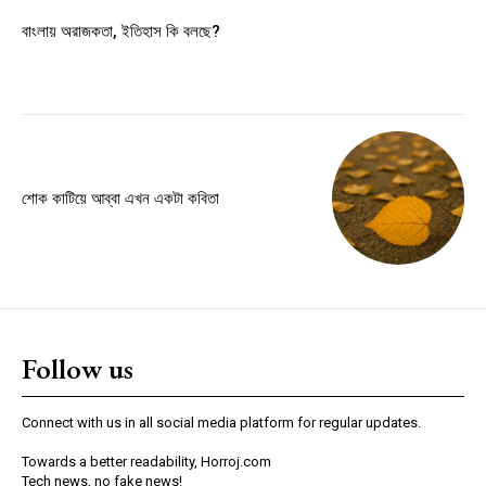
Member full access
বাংলায় অরাজকতা, ইতিহাস কি বলছে?
$
100
/ year
Etiam est nibh, lobortis sit
Praesent euismod ac
শোক কাটিয়ে আব্বা এখন একটা কবিতা
Ut mollis pellentesque tortor
Nullam eu erat condimentum
Donec quis est ac felis
Orci varius natoque dolor
Follow us
YEARLY PRICING
MONTHLY PRICING
Connect with us in all social media platform for regular updates.
Towards a better readability, Horroj.com
Tech news, no fake news!