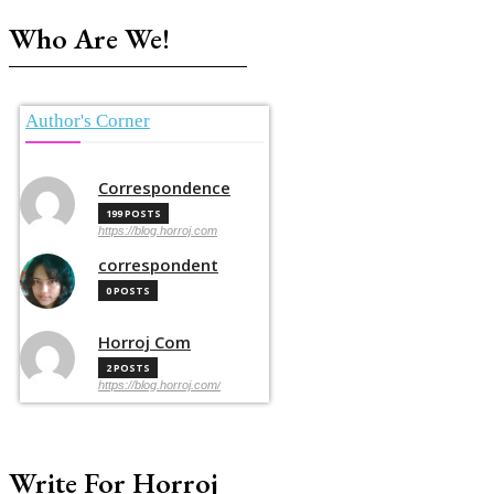
Who Are We!
Author's Corner
Correspondence
199 POSTS
https://blog.horroj.com
correspondent
0 POSTS
Horroj Com
2 POSTS
https://blog.horroj.com/
Write For Horroj