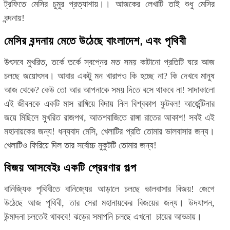
ট্রফিতে মেসির চুমুর প্রত্যাশায়।। আজকের লেখাটি তাই শুধু মেসির
বন্দনায়!
মেসির বন্দনায় মেতে উঠেছে বাংলাদেশ, এবং পৃথিবী
উৎসবে মুখরিত, তর্কে তর্কে স্বপ্নের মত সময় কাটানো প্রতিটি ঘরে আজ
চলছে জয়োৎসব। আবার একটু মন খারাপও কি হচ্ছে না? কি দেখবে মানুষ
আজ থেকে? কেউ তো আর আপনাকে সময় দিতে বসে থাকবে না! সাদাকালো
এই জীবনকে একটি মাস রাঙ্গিয়ে বিদায় নিল বিশ্বকাপ ফুটবল! আর্জেন্টিনার
জয়ে মিছিলে মুখরিত রাজপথ, আতশবাজিতে রাঙ্গা রাতের আকাশ! সবই এই
মহানায়কের জন্য! ধন্যবাদ মেসি, খেলাটির প্রতি তোমার ভালবাসার জন্য।
খেলাটিও ফিরিয়ে দিল তার সর্বোচ্চ মুকুটটি তোমার জন্য!
বিজয় আসবেইঃ একটি প্রেরণার গল্প
বানিজ্যিক পৃথিবীতে বানিজ্যের আড়ালে চলছে ভালবাসার বিজয়! জেগে
উঠেছে আজ পৃথিবী, তার সেরা মহানায়কের বিজয়ের জন্য। উদযাপন,
উন্মাদনা চলতেই থাকবে! ঝড়ের সমাপনি চলছে এখনো চায়ের আড্ডায়।