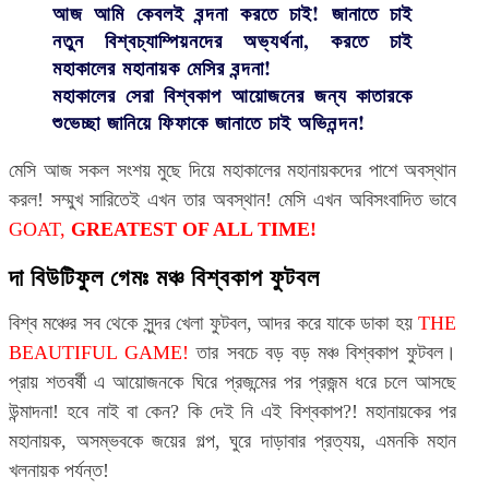
আজ আমি কেবলই বন্দনা করতে চাই! জানাতে চাই
নতুন বিশ্বচ্যাম্পিয়নদের অভ্যর্থনা, করতে চাই
মহাকালের মহানায়ক মেসির বন্দনা!
মহাকালের সেরা বিশ্বকাপ আয়োজনের জন্য কাতারকে
শুভেচ্ছা জানিয়ে ফিফাকে জানাতে চাই অভিনন্দন!
মেসি আজ সকল সংশয় মুছে দিয়ে মহাকালের মহানায়কদের পাশে অবস্থান
করল! সম্মুখ সারিতেই এখন তার অবস্থান! মেসি এখন অবিসংবাদিত ভাবে
GOAT,
GREATEST OF ALL TIME!
দা বিউটিফুল গেমঃ মঞ্চ বিশ্বকাপ ফুটবল
বিশ্ব মঞ্চের সব থেকে সুন্দর খেলা ফুটবল, আদর করে যাকে ডাকা হয়
THE
BEAUTIFUL GAME!
তার সবচে বড় বড় মঞ্চ বিশ্বকাপ ফুটবল।
প্রায় শতবর্ষী এ আয়োজনকে ঘিরে প্রজন্মের পর প্রজন্ম ধরে চলে আসছে
উন্মাদনা! হবে নাই বা কেন? কি দেই নি এই বিশ্বকাপ?! মহানায়কের পর
মহানায়ক, অসম্ভবকে জয়ের গল্প, ঘুরে দাড়াবার প্রত্যয়, এমনকি মহান
খলনায়ক পর্যন্ত!