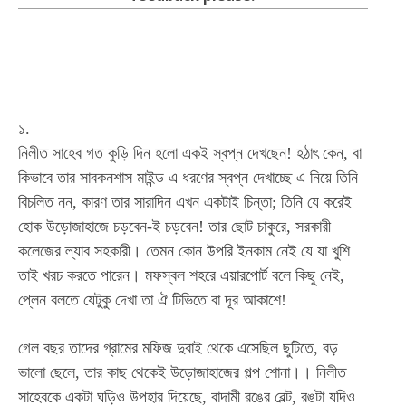
Facebook
Twitter
WhatsApp
Te
১.
নিলীত সাহেব গত কুড়ি দিন হলো একই স্বপ্ন দেখছেন! হঠাৎ কেন, বা
কিভাবে তার সাবকনশাস মাইন্ড এ ধরণের স্বপ্ন দেখাচ্ছে এ নিয়ে তিনি
বিচলিত নন, কারণ তার সারাদিন এখন একটাই চিন্তা; তিনি যে করেই
হোক উড়োজাহাজে চড়বেন-ই চড়বেন! তার ছোট চাকুরে, সরকারী
কলেজের ল্যাব সহকারী। তেমন কোন উপরি ইনকাম নেই যে যা খুশি
তাই খরচ করতে পারেন। মফস্বল শহরে এয়ারপোর্ট বলে কিছু নেই,
প্লেন বলতে যেটুকু দেখা তা ঐ টিভিতে বা দূর আকাশে!
গেল বছর তাদের গ্রামের মফিজ দুবাই থেকে এসেছিল ছুটিতে, বড়
ভালো ছেলে, তার কাছ থেকেই উড়োজাহাজের গল্প শোনা।। নিলীত
সাহেবকে একটা ঘড়িও উপহার দিয়েছে, বাদামী রঙের বেল্ট, রঙটা যদিও