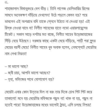
৩.
শাহাজালাল বিমানবন্দরে বেশ ভীড়। তিনি লাগেজ ডেলিভারির রিলের
সামনে অনেকক্ষণ দাঁড়িয়ে দেখলেন! উঠে পড়লে কেমন হয়? পরে
ভাবলেন এই অপরাধে যদি তাকে প্লেনে উঠতে না দেওয়া হয়! এই
রিস্ক নেওয়া যাবে না! নিলীত সাহেবের হাতে নভো এয়ারলায়েন্সের
টিকেট। সকাল সাড়ে দশটার মত বাজে, নিলীত সাহেব উড়োজাহাজের
সিঁড়ি বেয়ে উঠছেন। দরজার কাছে একটা মেয়ে দাঁড়িয়ে, শাড়ী পরা সুন্দর
মেয়ের বয়সী মেয়ে! নিলীত সাহেব খুব অবাক হলেন, নেমপ্লেটে মেয়েটার
নাম লেখা নিয়তা!
– মা ভালো আছ?
– জ্বী চাচা, আপনি ভালো আছেন?
– হ্যা, মফিজের সাথে যোগাযোগ হয়?
মেয়েটা এবার কোন উত্তর দিল না বরং তার দিকে চোখ পিট পিট করে
তাকালো! মনে হয় মেয়েটার মফিজকে পছন্দ না! থাক না হয়, পছন্দ না
হতেই পারে! উড়োজাহাজের মধ্যে ভালোই ঠান্ডা, এসি চলছে নিশ্চয়!