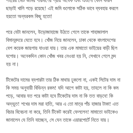
শহরের মোট জমির পরিমাণের প্রায় অর্ধেক এবং এগুলো কোন কারন
ছাড়াই খালি পড়ে রয়েছে! এই জমি গুলোকে সঠিক ভাবে ব্যবহার করলে
হয়তো অন্যরকম কিছু হতো!
পরে যেটা জানলেন, উড়োজাহাজে উঠতে গেলে তাকে শাহাজালাল
বিমানবন্দরে যেতে হবে। খোঁজ নিয়ে জানলেন, ঢাকা থেকে বাংলাদেশের
বেশ কয়েক জায়গায় যাওয়া যায়। তার এক মামাতো ভাইয়ের বাড়ী ছিল
যশোর। অনেকদিন কোন খোঁজ খবর নেওয়া হয় নি, সেখানে গেলে মন্দ
হয় না।
টিকেটের দামের ব্যপারটা তার ঠিক মাথায় ঢুকলো না, একই সিটের দাম না
কি সময় অনুযায়ী বিভিন্ন রকম! যদি আগে কাটা হয়, তাহলে না কি কম
পড়ে, আবার যত পরে কাটা হবে টিকেটের দাম না কি তত বাড়বে! কি
অদ্ভুত! শখের দাম মরা হাতি, আর এ তো মাত্র পাঁচ হাজার টাকা! এত
বিচার বিবেচনা না করে, তিনি টিকেট করেই ফেললেন! মামাতো ভাইকেও
জানালেন যে তিনি যাচ্ছেন, সে যেন তাকে এয়ারপোর্টে নিতে যায়।