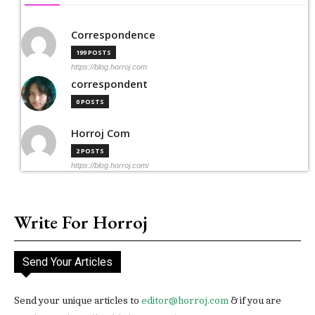
Correspondence
199 POSTS
https://blog.horroj.com
correspondent
0 POSTS
Horroj Com
2 POSTS
https://blog.horroj.com/
Write For Horroj
Send Your Articles
Send your unique articles to
editor@horroj.com
& if you are