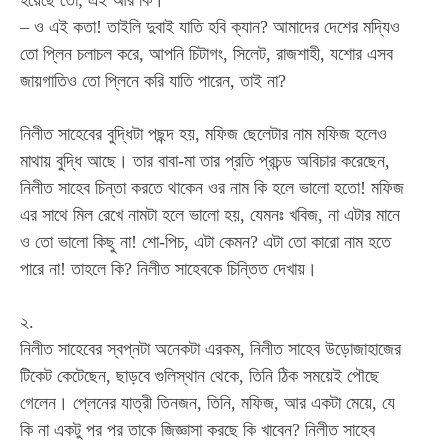
হয়েছে তো; এই আর কি।
– ও এই কতা! তাইলি দুবাই যাতি হবি ক্যান? আমাদের দেশের মদ্যিও
তো প্লিন চলাচল করে, আপনি চিটাগং, সিলেট, রাজশাহী, যশোর এসব
জায়গাতিও তো প্লিনে করি যাতি পারেন, তাই না?
নিলীত সাহেবের বুদ্ধিটা পছন্দ হয়, মফিজ ছেলেটার নাম মফিজ হলেও
মাথায় বুদ্ধি আছে। তার বাবা-মা তার প্রতি প্রচন্ড অবিচার করেছেন,
নিলীত সাহেব চিন্তা করতে থাকেন ওর নাম কি হলে ভালো হতো! মফিজ
এর সাথে মিল রেখে নামটা হলে ভালো হয়, যেমনঃ খবিজ, না এটার মানে
ও তো ভালো কিছু না! শো-পিচ, এটা কেমন? এটা তো কারো নাম হতে
পারে না! তাহলে কি? নিলীত সাহেবকে চিন্তিত দেখায়।
২.
নিলীত সাহেবের স্বপ্নটা অনেকটা এরকম, নিলীত সাহেব উড়োজাহাজের
টিকেট কেটেছেন, ছাড়বে গুলিস্থান থেকে, তিনি ঠিক সময়েই পৌছে
গেলেন। প্লেনের যাত্রী তিনজন, তিনি, মফিজ, আর একটা মেয়ে, যে
কি না একটু পর পর তাকে জিজ্ঞাসা করছে কি খাবেন? নিলীত সাহেব