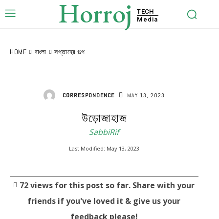
Horroj
TECH
Media
HOME
বাংলা
সপ্তাহের গল্প
MAY 13, 2023
CORRESPONDENCE
উড়োজাহাজ
SabbiRif
Last Modified:
May 13, 2023
72
views for this post so far. Share with your
friends if you've loved it & give us your
feedback please!