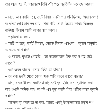
তার পছন্দ হয় নি, তারপরও তিনি এটা পরে প্রতিদিন কলেজে আসেন।
– চাচা, আর বলবিন নে, ছোট বিলায় একটা গপ্প পড়িছিলাম, ‘মহাপতঙ্গ’!
আসলিই দেখি মনি হয় তাই! সারা গায়ি চোখ! ভিতরে আবার বিভিন্ন
কাইদা! কিলাস আছি আবার নানা রকম।
– পড়াশুনা ও করায়!
– আরি না চাচা, ফার্স্ট কিলাস, সেকন্ড কিলাস এইগুলা। ক্লাস অনুযাই
বালো-বালো খাবার!
– ও আচ্ছা, বুঝতে পেরেছি। তা উড়োজাহাজ ঠিক কত উপরে উঠে
বলতো?
– এই ধরেন হাজার পনেরো ফিট তো হবিই।
– তা বাবা দুবাই যেতে কেমন খরচ পাতি লাগে বলতে পারবা?
– চাচা, যাওয়াটা তো সমইস্যা না; সমইস্যা হচ্ছি বিসা ম্যানিজ করা,
আর ওখানি অনিক কষ্ট! আপনি এই বুড়া বইসি গিয়া খামিখা কইষ্ট ক্যানি
করবিন?
– আসলে ব্যপারটা তা না বাবা, আমার একটু উড়োজাহাজে চড়ার শখ