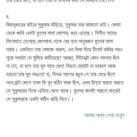
তার মেয়ে ছিল, না হলে তার এ বিপদের কথা সে কিভাবে টের পেল!
৪.
বিমানবন্দরের বাইরে সুকুমার দাঁড়িয়ে, সুকুমার তার মামাতো ভাই। কোথা
থেকে জানি একটা ফুলের মালা জোগাড় করে এনেছে। নিলীত সাহেব
সিনেমাতে দেখেছে জেলখানা থেকে বের হলে মানুষজন ফুলের মালা
পরায়। এমনিতে তার মেজাজ খারাপ, এত টাকা দিয়ে টিকেট কাটার পরও
পুরো সময়টা সে ঘুমিয়ে কাটিয়েছে! আচ্ছা, সিটবেল্টে কোন সমস্যা ছিল
না তো, না হলে তার ঘুম পাবে কেন! নিয়তা মেয়েটা না ডাকলে আজ
হয়তো তার ঘুম ভাঙতো না, নিশ্চয় আগের জন্মে সে তার মেয়ে ছিল!
আধ-ঘন্টা জেগে থাকা কি খুব কঠিন কাজ ছিল, এসব চিন্তা করতে করতে
সে সুকুমারের দিকে এগিয়ে যেতে থাকে। ফুলের মালাটা পরানো মাত্রই
সে সুকুমারকে একটা কঠিন ঝাড়ি দিবে।।
আমার অন্য লেখা দেখুন