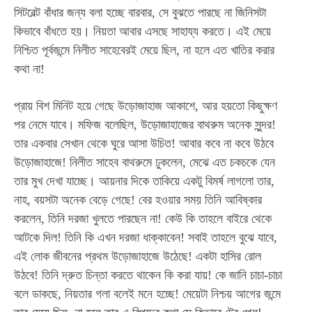
সিটবেল্ট বাঁধার জন্য বলা হচ্ছে বারবার, সে বুঝতে পারছে না জিনিসটা
কিভাবে বাঁধতে হয়। নিয়তা আবার এসছে সাহায্য করতে। এই মেয়ে
নিশ্চিত পূর্বজন্মে নিলীত সাহেবেরই মেয়ে ছিল, না হলে এত খাতির করার
কথা না!
প্রায় বিশ মিনিট হয়ে গেছে উড়োজাহাজ আকাশে, আর হয়তো কিছুক্ষণ
পর নেমে যাবে। মফিজ বলেছিল, উড়োজাহাজের বাথরুম অনেক সুন্দর!
তার একবার সেখান থেকে ঘুরে আসা উচিত! আবার কবে না কবে উঠবে
উড়োজাহাজে! নিলীত সাহেব বাথরুমে ঢুকলেন, মেঝে এত চকচকে যেন
তার মুখ দেখা যাচ্ছে। আয়নার দিকে তাকিয়ে একটু বিমর্ষ লাগলো তার,
নাহ, বয়সটা অনেক বেড়ে গেছে! বের হওয়ার সময় তিনি আবিষ্কার
করলেন, তিনি দরজা খুলতে পারছেন না! কেউ কি তাহলে বাইরে থেকে
আটকে দিল! তিনি কি এখন দরজা ধাক্কাবেন! সবাই তাহলে বুঝে যাবে,
এই লোক জীবনের প্রথম উড়োজাহাজে উঠেছে! একটা হাসির রোল
উঠবে! তিনি দ্রুত চিন্তা করতে থাকেন কি করা যায়! কে জানি চাচা-চাচা
বলে ডাকছে, নিয়তার গলা বলেই মনে হচ্ছে! মেয়েটা নিশ্চয় আগের জন্মে