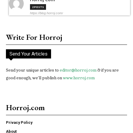
2 POSTS
https://blog.horroj.com/
Write For Horroj
Send Your Articles
Send your unique articles to
editor@horroj.com
& if you are
good enough, we'll publish on
www.horroj.com
Horroj.com
Privacy Policy
About