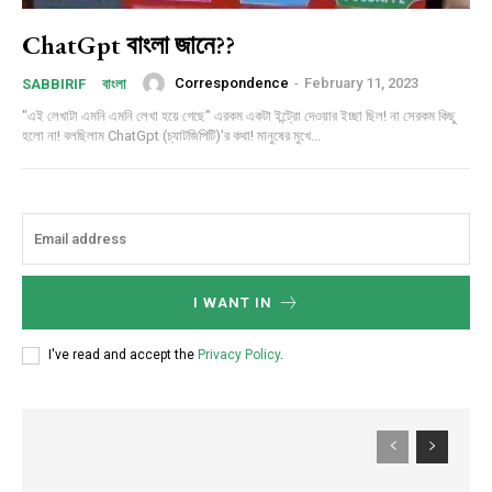
ChatGpt বাংলা জানে??
Correspondence
-
February 11, 2023
SABBIRIF
বাংলা
"এই লেখাটা এমনি এমনি লেখা হয়ে গেছে" এরকম একটা ইন্ট্রো দেওয়ার ইচ্ছা ছিল! না সেরকম কিছু
হলো না! বলছিলাম ChatGpt (চ্যাটজিপিটি)'র কথা! মানুষের মুখে...
I WANT IN
I've read and accept the
Privacy Policy
.