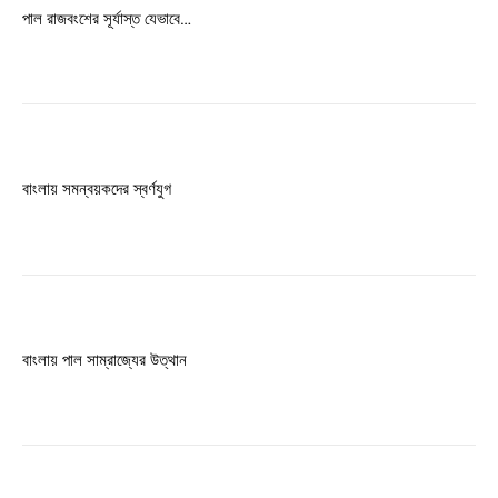
Free limited access
পাল রাজবংশের সূর্যাস্ত যেভাবে…
Free
/ forever
Etiam est nibh, lobortis sit
বাংলায় সমন্বয়কদের স্বর্ণযুগ
Praesent euismod ac
Ut mollis pellentesque tortor
Nullam eu erat condimentum
Donec quis est ac felis
Orci varius natoque dolor
বাংলায় পাল সাম্রাজ্যের উত্থান