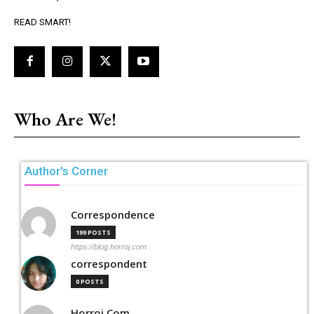
READ SMART!
Who Are We!
Author's Corner
Correspondence
199 POSTS
https://blog.horroj.com
correspondent
0 POSTS
Horroj Com