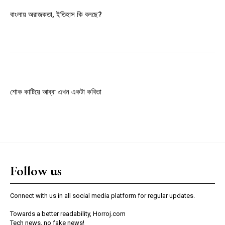
Member full access
বাংলায় অরাজকতা, ইতিহাস কি বলছে?
$
100
/ year
Etiam est nibh, lobortis sit
Praesent euismod ac
শোক কাটিয়ে আব্বা এখন একটা কবিতা
Ut mollis pellentesque tortor
Nullam eu erat condimentum
Donec quis est ac felis
Orci varius natoque dolor
Follow us
YEARLY PRICING
MONTHLY PRICING
Connect with us in all social media platform for regular updates.
Towards a better readability, Horroj.com
Tech news, no fake news!