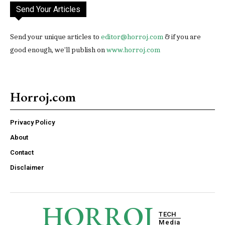
Send Your Articles
Send your unique articles to
editor@horroj.com
& if you are
good enough, we'll publish on
www.horroj.com
Horroj.com
Privacy Policy
About
Contact
Disclaimer
HORROJ
TECH
Media