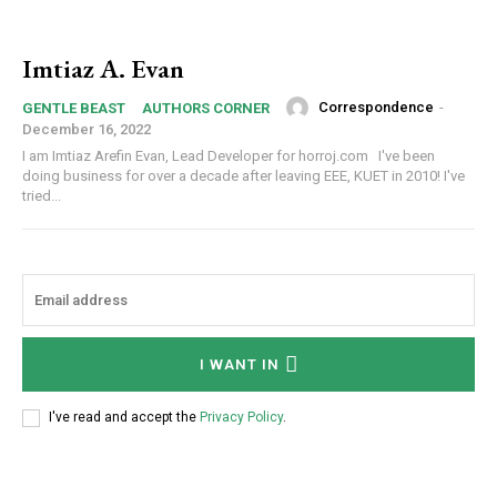
Imtiaz A. Evan
Correspondence
-
GENTLE BEAST
AUTHORS CORNER
December 16, 2022
I am Imtiaz Arefin Evan, Lead Developer for horroj.com I've been
doing business for over a decade after leaving EEE, KUET in 2010! I've
tried...
I WANT IN
I've read and accept the
Privacy Policy
.