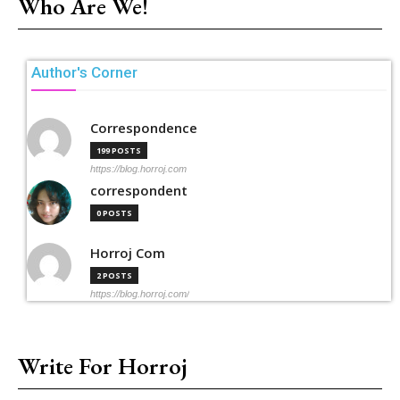
Who Are We!
Author's Corner
Correspondence
199 POSTS
https://blog.horroj.com
correspondent
0 POSTS
Horroj Com
2 POSTS
https://blog.horroj.com/
Write For Horroj