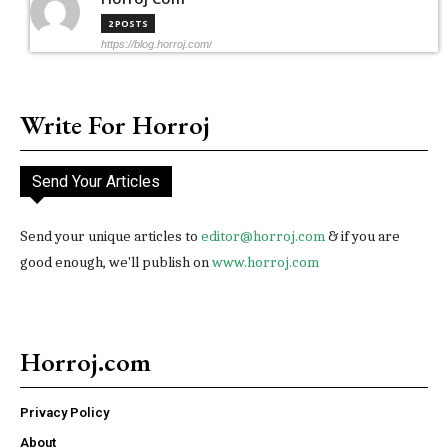
2 POSTS
https://blog.horroj.com/
Write For Horroj
Send Your Articles
Send your unique articles to
editor@horroj.com
& if you are
good enough, we'll publish on
www.horroj.com
Horroj.com
Privacy Policy
About