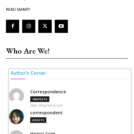
READ SMART!
Who Are We!
Author's Corner
Correspondence
199 POSTS
https://blog.horroj.com
correspondent
0 POSTS
Horroj Com