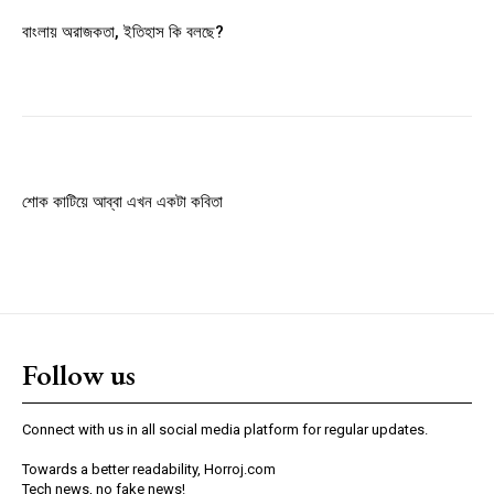
Member full access
বাংলায় অরাজকতা, ইতিহাস কি বলছে?
$
100
/ year
Etiam est nibh, lobortis sit
Praesent euismod ac
শোক কাটিয়ে আব্বা এখন একটা কবিতা
Ut mollis pellentesque tortor
Nullam eu erat condimentum
Donec quis est ac felis
Orci varius natoque dolor
Follow us
YEARLY PRICING
MONTHLY PRICING
Connect with us in all social media platform for regular updates.
Towards a better readability, Horroj.com
Tech news, no fake news!