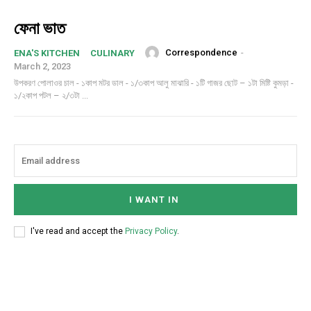
ফেনা ভাত
Correspondence
-
ENA'S KITCHEN
CULINARY
March 2, 2023
উপকরণ পোলাওর চাল - ১কাপ মটর ডাল - ১/৩কাপ আলু মাঝারি - ১টি গাজর ছোট – ১টা মিষ্টি কুমড়া -
১/২কাপ পটল – ২/৩টা ...
I WANT IN
I've read and accept the
Privacy Policy
.