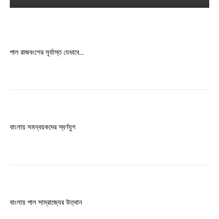
Free limited access
Free
পাল রাজবংশের সূর্যাস্ত যেভাবে…
/ forever
Etiam est nibh, lobortis sit
Praesent euismod ac
Ut mollis pellentesque tortor
বাংলায় সমন্বয়কদের স্বর্ণযুগ
Nullam eu erat condimentum
Donec quis est ac felis
Orci varius natoque dolor
বাংলায় পাল সাম্রাজ্যের উত্থান