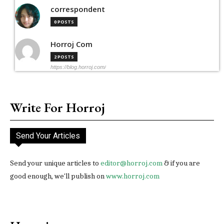
correspondent
0 POSTS
Horroj Com
2 POSTS
https://blog.horroj.com/
Write For Horroj
Send Your Articles
Send your unique articles to
editor@horroj.com
& if you are
good enough, we'll publish on
www.horroj.com