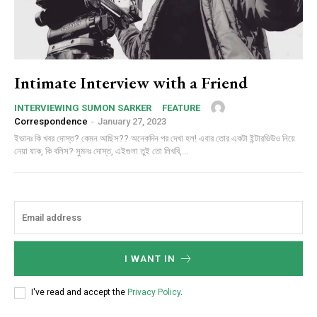
Intimate Interview with a Friend
INTERVIEWING SUMON SARKER
FEATURE
Correspondence
-
January 27, 2023
ইভানঃ কি খবর দোস্ত? কেমন আছিস?? অনেকদিন পর দেখা হল! এবার তোর একটা ইন্টারভিউও নিয়ে
নেয়া যাক, কি বলিস? সুমনঃ দোস্ত, এইগুলা তুই তো লিখবি,...
I WANT IN
I've read and accept the
Privacy Policy
.