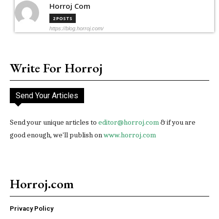
Horroj Com
2 POSTS
https://blog.horroj.com/
Write For Horroj
Send Your Articles
Send your unique articles to
editor@horroj.com
& if you are
good enough, we'll publish on
www.horroj.com
Horroj.com
Privacy Policy