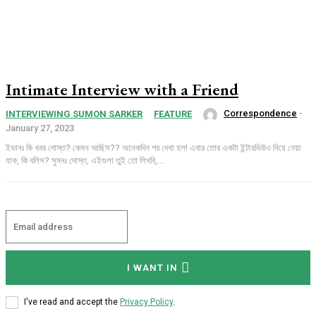
Intimate Interview with a Friend
Correspondence
-
INTERVIEWING SUMON SARKER
FEATURE
January 27, 2023
ইভানঃ কি খবর দোস্ত? কেমন আছিস?? অনেকদিন পর দেখা হল! এবার তোর একটা ইন্টারভিউও নিয়ে নেয়া
যাক, কি বলিস? সুমনঃ দোস্ত, এইগুলা তুই তো লিখবি,...
I WANT IN
I've read and accept the
Privacy Policy
.