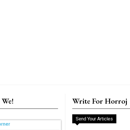
 We!
Write For Horroj
Send Your Articles
orner