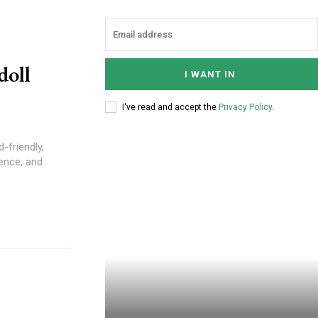
doll
I WANT IN
I've read and accept the
Privacy Policy
.
-friendly,
ience, and