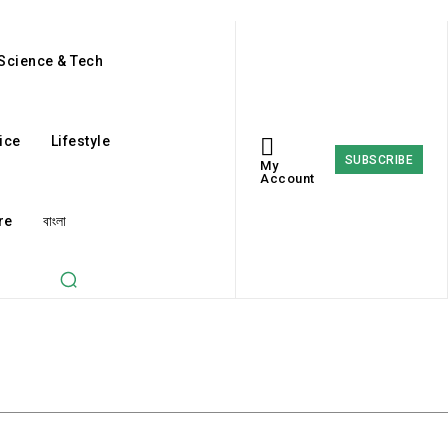
Science & Tech
ice
Lifestyle
SUBSCRIBE
My
Account
re
বাংলা