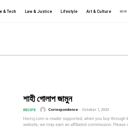
e & Tech
Law & Justice
Lifestyle
Art & Culture
বাংলা
s
শাহী গোলাপ জামুন
Correspondence
-
October 1, 2023
RECIPE
Horroj.com is reader supported, when you buy through l
website, we may earn an affiliated commission. Please cl