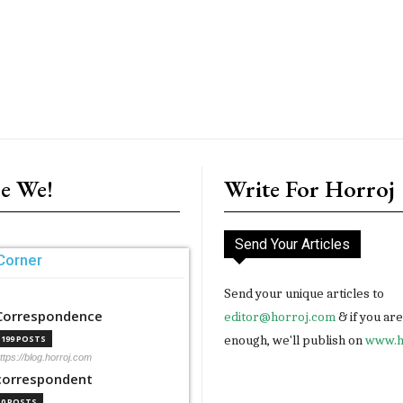
e We!
Write For Horroj
Send Your Articles
Corner
Send your unique articles to
Correspondence
editor@horroj.com
& if you ar
enough, we'll publish on
www.h
199 POSTS
ttps://blog.horroj.com
correspondent
0 POSTS