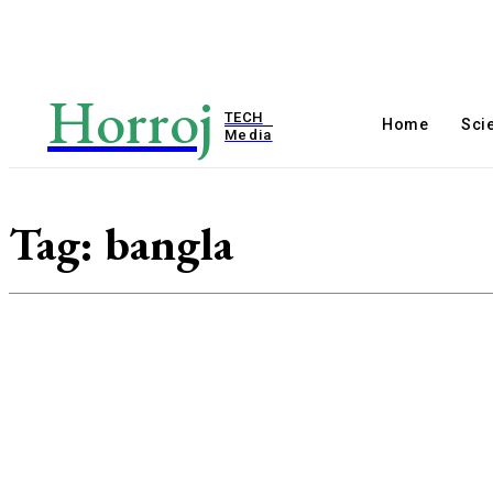
Horroj
TECH
Home
Sci
Media
Tag:
bangla