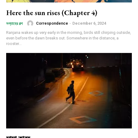
Here the sun rises (Chapter 4)
Correspondence
-
December 6, 2024
সপ্তাহের গল্প
Ranjana wakes up very early in the morning, birds still chirping outside,
even before the dawn breaks out. Somewhere in the distance, a
rooster...