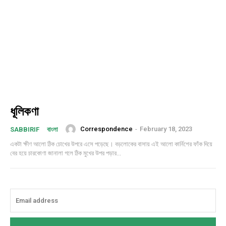
Free limited access
Free
/ forever
ধূলিকণা
Etiam est nibh, lobortis sit
Correspondence
-
February 18, 2023
SABBIRIF
বাংলা
Praesent euismod ac
একটা ক্ষীণ আলো ঠিক চোখের উপরে এসে পড়েছে। বড়লোকের বাসায় এই আলো কার্নিশের ফাঁক দিয়ে
Ut mollis pellentesque tortor
বের হয়ে চারকোণা জানালা গলে ঠিক মুখের উপর পড়ার...
Nullam eu erat condimentum
Donec quis est ac felis
Orci varius natoque dolor