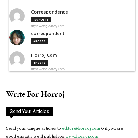
Correspondence
199 POSTS
https://blog.horroj.com
correspondent
0 POSTS
Horroj Com
2 POSTS
https://blog.horroj.com/
Write For Horroj
Send Your Articles
Send your unique articles to
editor@horroj.com
& if you are
good enough, we'll publish on
www.horroj.com