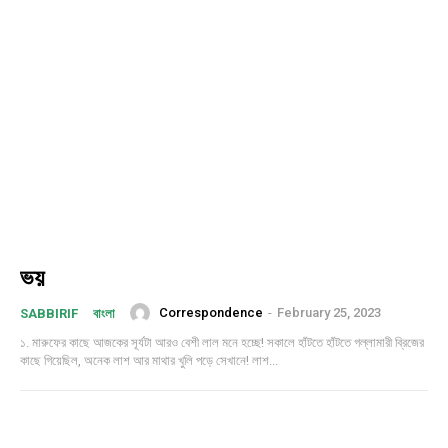
ভয়
Correspondence
-
February 25, 2023
SABBIRIF
বাংলা
১. মারুফের কাছে আজকের সূর্যটা আরও বেশী লাল মনে হচ্ছে! সকালে হাঁটতে হাঁটতে গল্লামারী ব্রিজের
কাছে গিয়েছিল, অনেক লাশ আর মাথার খুলি পড়ে সেখানে! লাশ...
Subscription Plans