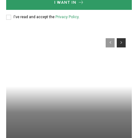
I WANT IN
I've read and accept the
Privacy Policy
.
Member full access
$
100
/ year
Etiam est nibh, lobortis sit
Praesent euismod ac
Ut mollis pellentesque tortor
Nullam eu erat condimentum
Donec quis est ac felis
Orci varius natoque dolor
YEARLY PRICING
MONTHLY PRICING