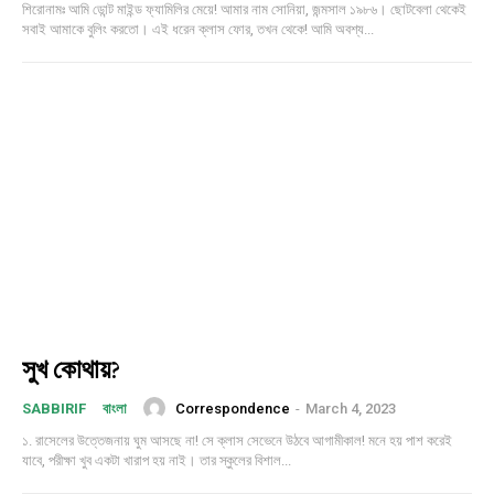
শিরোনামঃ আমি ডোন্ট মাইন্ড ফ্যামিলির মেয়ে! আমার নাম সোনিয়া, জন্মসাল ১৯৮৬। ছোটবেলা থেকেই
সবাই আমাকে বুলিং করতো। এই ধরেন ক্লাস ফোর, তখন থেকে! আমি অবশ্য...
সুখ কোথায়?
Correspondence
-
March 4, 2023
SABBIRIF
বাংলা
১. রাসেলের উত্তেজনায় ঘুম আসছে না! সে ক্লাস সেভেনে উঠবে আগামীকাল! মনে হয় পাশ করেই
যাবে, পরীক্ষা খুব একটা খারাপ হয় নাই। তার স্কুলের বিশাল...