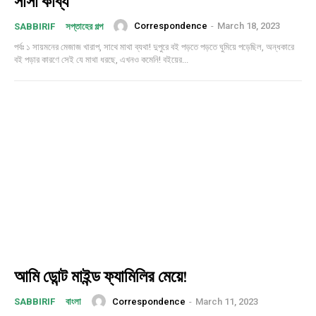
সাসা কাব্য
Correspondence
-
March 18, 2023
SABBIRIF
সপ্তাহের গল্প
পর্বঃ ১ সায়মনের মেজাজ খারাপ, সাথে মাথা ব্যথা! দুপুরে বই পড়তে পড়তে ঘুমিয়ে পড়েছিল, অন্ধকারে
বই পড়ার কারণে সেই যে মাথা ধরছে, এখনও কমেনি! বইয়ের...
আমি ডোন্ট মাইন্ড ফ্যামিলির মেয়ে!
Correspondence
-
March 11, 2023
SABBIRIF
বাংলা