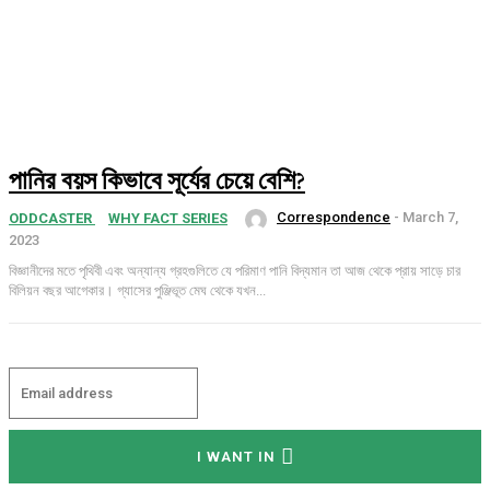
পানির বয়স কিভাবে সূর্যের চেয়ে বেশি?
Correspondence
-
March 7,
ODDCASTER
WHY FACT SERIES
2023
বিজ্ঞানীদের মতে পৃথিবী এবং অন্যান্য গ্রহগুলিতে যে পরিমাণ পানি বিদ্যমান তা আজ থেকে প্রায় সাড়ে চার
বিলিয়ন বছর আগেকার। গ্যাসের পুঞ্জিভূত মেঘ থেকে যখন...
I WANT IN