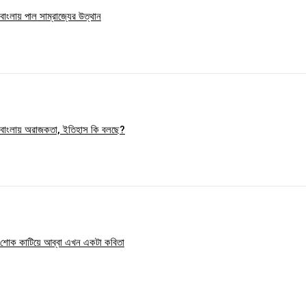
বাংলায় পাল সাম্রাজ্যের উত্থান
Member full access
$
100
/ year
বাংলায় অরাজকতা, ইতিহাস কি বলছে?
Etiam est nibh, lobortis sit
Praesent euismod ac
Ut mollis pellentesque tortor
Nullam eu erat condimentum
Donec quis est ac felis
Orci varius natoque dolor
শোক কাটিয়ে আব্বা এখন একটা কবিতা
YEARLY PRICING
MONTHLY PRICING