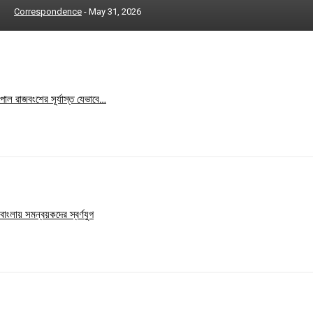
Correspondence
-
May 31, 2026
Free limited access
Free
/ forever
পাল রাজবংশের সূর্যাস্ত যেভাবে…
Etiam est nibh, lobortis sit
Praesent euismod ac
Ut mollis pellentesque tortor
Nullam eu erat condimentum
Donec quis est ac felis
বাংলায় সমন্বয়কদের স্বর্ণযুগ
Orci varius natoque dolor