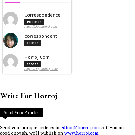
Correspondence
199 POSTS
https://blog.horroj.com
correspondent
0 POSTS
Horroj Com
2 POSTS
https://blog.horroj.com/
Write For Horroj
Send Your Articles
Send your unique articles to
editor@horroj.com
& if you are
good enough, we'll publish on
www.horroj.com