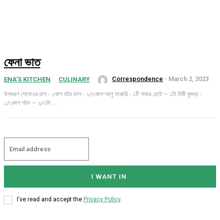
ফেনা ভাত
Correspondence
-
March 2, 2023
ENA'S KITCHEN
CULINARY
উপকরণ পোলাওর চাল - ১কাপ মটর ডাল - ১/৩কাপ আলু মাঝারি - ১টি গাজর ছোট – ১টা মিষ্টি কুমড়া -
১/২কাপ পটল – ২/৩টা ...
I WANT IN
I've read and accept the
Privacy Policy
.