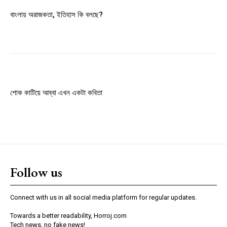
Member full access
বাংলায় অরাজকতা, ইতিহাস কি বলছে?
$
100
/ year
Etiam est nibh, lobortis sit
Praesent euismod ac
শোক কাটিয়ে আব্বা এখন একটা কবিতা
Ut mollis pellentesque tortor
Nullam eu erat condimentum
Donec quis est ac felis
Orci varius natoque dolor
Follow us
YEARLY PRICING
MONTHLY PRICING
Connect with us in all social media platform for regular updates.
Towards a better readability, Horroj.com
Tech news, no fake news!