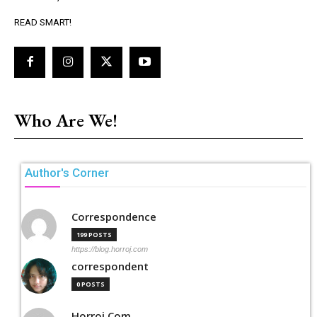
READ SMART!
Who Are We!
Author's Corner
Correspondence
199 POSTS
https://blog.horroj.com
correspondent
0 POSTS
Horroj Com