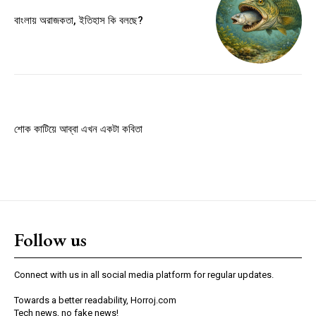
Member full access
বাংলায় অরাজকতা, ইতিহাস কি বলছে?
$
100
/ year
Etiam est nibh, lobortis sit
Praesent euismod ac
শোক কাটিয়ে আব্বা এখন একটা কবিতা
Ut mollis pellentesque tortor
Nullam eu erat condimentum
Donec quis est ac felis
Orci varius natoque dolor
Follow us
YEARLY PRICING
MONTHLY PRICING
Connect with us in all social media platform for regular updates.
Towards a better readability, Horroj.com
Tech news, no fake news!