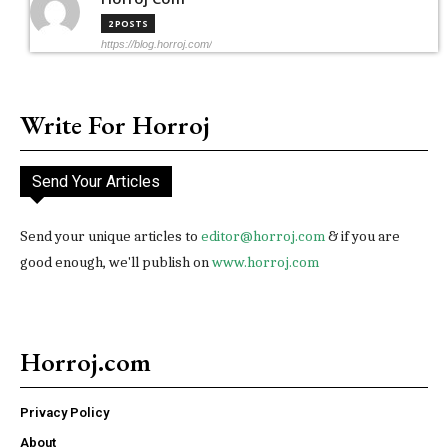
2 POSTS
https://blog.horroj.com/
Write For Horroj
Send Your Articles
Send your unique articles to
editor@horroj.com
& if you are
good enough, we'll publish on
www.horroj.com
Horroj.com
Privacy Policy
About