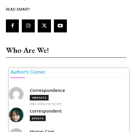
READ SMART!
Who Are We!
Author's Corner
Correspondence
199 POSTS
https://blog.horroj.com
correspondent
0 POSTS
Horroj Com