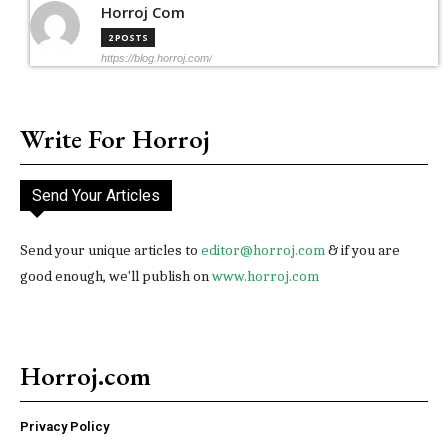
Horroj Com
2 POSTS
https://blog.horroj.com/
Write For Horroj
Send Your Articles
Send your unique articles to
editor@horroj.com
& if you are
good enough, we'll publish on
www.horroj.com
Horroj.com
Privacy Policy