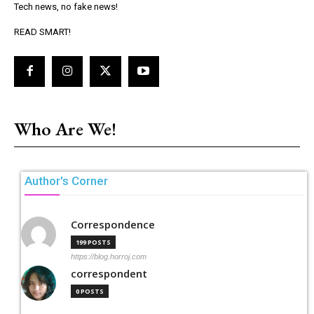
Tech news, no fake news!
READ SMART!
Who Are We!
Author's Corner
Correspondence
199 POSTS
https://blog.horroj.com
correspondent
0 POSTS