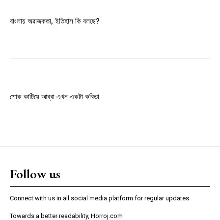
Member full access
বাংলায় অরাজকতা, ইতিহাস কি বলছে?
$
100
/ year
Etiam est nibh, lobortis sit
Praesent euismod ac
শোক কাটিয়ে আব্বা এখন একটা কবিতা
Ut mollis pellentesque tortor
Nullam eu erat condimentum
Donec quis est ac felis
Orci varius natoque dolor
Follow us
YEARLY PRICING
MONTHLY PRICING
Connect with us in all social media platform for regular updates.
Towards a better readability, Horroj.com