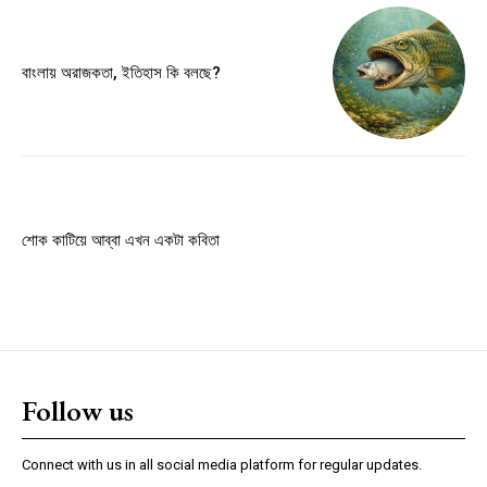
Member full access
বাংলায় অরাজকতা, ইতিহাস কি বলছে?
$
100
/ year
Etiam est nibh, lobortis sit
Praesent euismod ac
শোক কাটিয়ে আব্বা এখন একটা কবিতা
Ut mollis pellentesque tortor
Nullam eu erat condimentum
Donec quis est ac felis
Orci varius natoque dolor
Follow us
YEARLY PRICING
MONTHLY PRICING
Connect with us in all social media platform for regular updates.