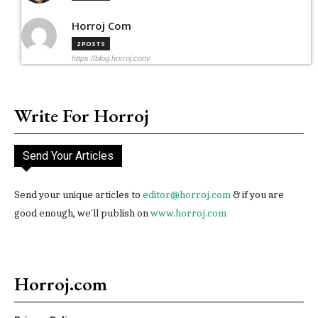
Horroj Com
2 POSTS
https://blog.horroj.com/
Write For Horroj
Send Your Articles
Send your unique articles to
editor@horroj.com
& if you are
good enough, we'll publish on
www.horroj.com
Horroj.com