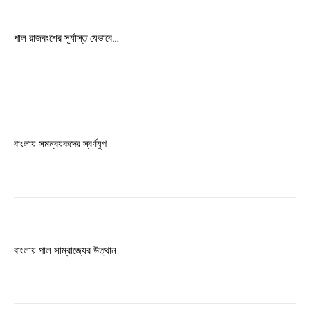
Free limited access
পাল রাজবংশের সূর্যাস্ত যেভাবে…
Free
/ forever
Etiam est nibh, lobortis sit
Praesent euismod ac
বাংলায় সমন্বয়কদের স্বর্ণযুগ
Ut mollis pellentesque tortor
Nullam eu erat condimentum
Donec quis est ac felis
Orci varius natoque dolor
বাংলায় পাল সাম্রাজ্যের উত্থান