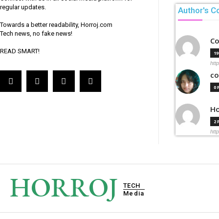
regular updates.
Author's C
Towards a better readability, Horroj.com
Tech news, no fake news!
Co
READ SMART!
1
htt
co
0
Ho
2
htt
HORROJ
TECH
Media