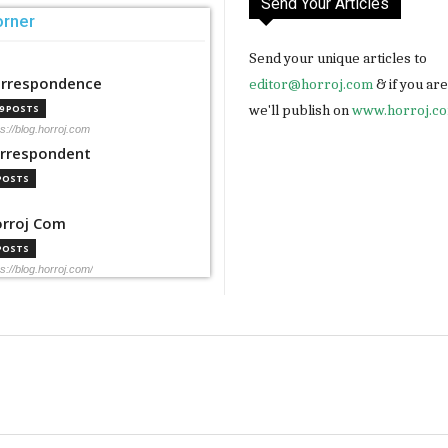
Send Your Articles
orner
Send your unique articles to
rrespondence
editor@horroj.com
& if you ar
we'll publish on
www.horroj.c
99 POSTS
ps://blog.horroj.com
rrespondent
 POSTS
rroj Com
 POSTS
ps://blog.horroj.com/