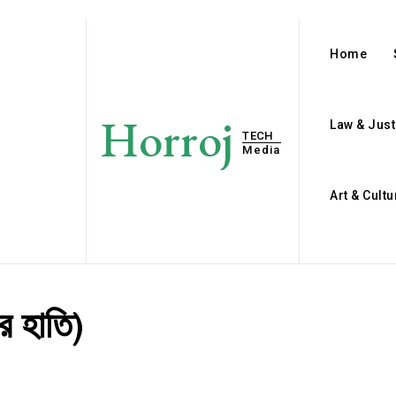
Home
Horroj
Law & Just
TECH
Media
Art & Cultu
র হাতি)