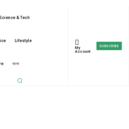
Science & Tech
ice
Lifestyle
SUBSCRIBE
My
Account
re
বাংলা