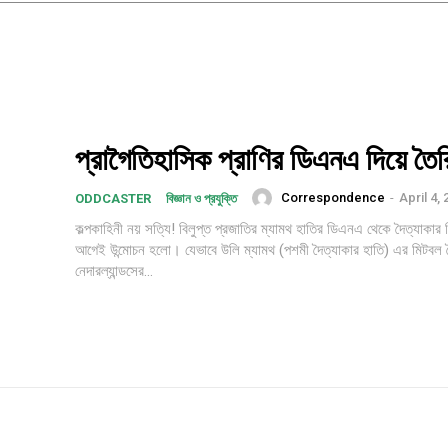
প্রাগৈতিহাসিক প্রাণির ডিএনএ দিয়ে তৈর
Correspondence
-
April 4,
ODDCASTER
বিজ্ঞান ও প্রযুক্তি
কল্পকাহিনী নয় সত্যি! বিলুপ্ত প্রজাতির ম্যামথ হাতির ডিএনএ থেকে দৈত্যাকার 
আগেই উন্মোচন হলো। যেভাবে উলি ম্যামথ (পশমী দৈত্যাকার হাতি) এর মিটবল 
নেদারল্যান্ডসের...