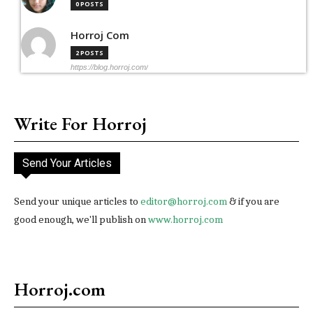
0 POSTS
Horroj Com
2 POSTS
https://blog.horroj.com/
Write For Horroj
Send Your Articles
Send your unique articles to
editor@horroj.com
& if you are
good enough, we'll publish on
www.horroj.com
Horroj.com