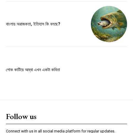
Member full access
বাংলায় অরাজকতা, ইতিহাস কি বলছে?
$
100
/ year
Etiam est nibh, lobortis sit
Praesent euismod ac
Ut mollis pellentesque tortor
শোক কাটিয়ে আব্বা এখন একটা কবিতা
Nullam eu erat condimentum
Donec quis est ac felis
Orci varius natoque dolor
Follow us
YEARLY PRICING
MONTHLY PRICING
Connect with us in all social media platform for regular updates.