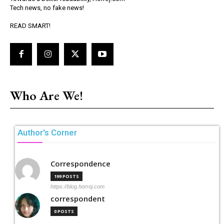
Tech news, no fake news!
READ SMART!
Who Are We!
Author's Corner
Correspondence
199 POSTS
https://blog.horroj.com
correspondent
0 POSTS