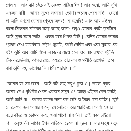
গেলাম। আর যদি বেঁচে যাই ফেরত পাঠিয়ে দিও! আর শুনো, আমি সুখি
একজন নারী। আমার সুখের সংসার। তোমার জন্যে প্রেম নাই। ভেবো
না আমি এখনো তোমার প্রেমে অন্ধ! মা হয়েছি! এখন আর এইসব
বাংলা সিনেমার নাটকের সময় আছে বলো? তবুও তোমার প্রতি জন্মদিনে
Subscription Plans
আমি সুন্দর মতন সাজি। একটা করে গিফট কিনি। যেদিন তোমার আমার
প্রথম দেখা হয়েছিলো চব্বিশ জুলাই, আমি সেদিন একা একা ঘুরতে বের
হই! তুমি আর আমি মিলে আমাদের মেয়ে হলে তার নাম রাখবো প্রীতি
ঠিক করেছিলাম, আমার মেয়ে হয়েছে তার নাম ও প্রীতি রেখেছি।তবে
Free limited access
বাবা তুমি নও, ভাগ্যের কি নির্মম পরিহাস। “
“আমার বর সব জানে। আমি বলি নাই তবুও বুঝে ও। জানো ধ্রুব
Free
/ forever
আমার দেখা পৃথিবীর শ্রেষ্ঠ একজন মানুষ ও! আচ্ছা এইসব কেন বলছি
আমি জানি না। আমার হয়তো সময় কম তাই যা ইচ্ছা বলে যাচ্ছি। তুমি
যে চোখের জল আমার জন্যে ফেলেছিলে তার প্রতিদানে আমি হাজার
Etiam est nibh, lobortis sit
বছর কাঁদলেও তোমার কাছে ক্ষমা পাবো না জানি। তাই ক্ষমা চাইবো
Praesent euismod ac
না। তবুও বলি আমার উপর অভিমান রেখো না ধ্রুব । আর সত্য সত্য
Ut mollis pellentesque tortor