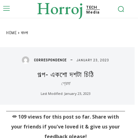
Horroj
TECH
Media
HOME
বাংলা
JANUARY 23, 2023
CORRESPONDENCE
গল্প- একশো দশটা চিঠি
প্রেমা
Last Modified:
January 23, 2023
109
views for this post so far. Share with
your friends if you've loved it & give us your
feedback please!