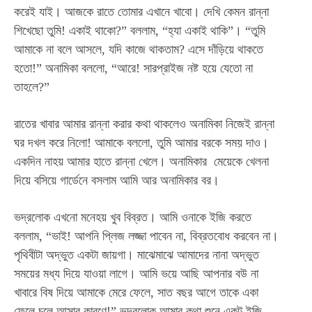
করেই যাই। আজকে রাতে তোমার এখানে খাবো। দেখি কেমন রান্না
শিখেছো তুমি! একাই থাকো?”
বললাম, “হ্যা একাই থাকি”। “
তুমি
আমাকে না বলে আসলে, যদি কাজে থাকতাম? এসে দাঁড়িয়ে থাকতে
হতো!”
অনামিকা বললো, “আরে! সারপ্রাইজ নষ্ট হয়ে যেতো না
তাহলে?”
রাতের খাবার আমার রান্না করার কথা থাকলেও অনামিকা নিজেই রান্না
ঘর দখল করে নিলো!
আমাকে বললো, তুমি আমার বরকে সময় দাও।
একদিন নাহয় আমার হাতে রান্না খেলে।
অনামিকার মেয়েকে খেলনা
দিয়ে বসিয়ে গার্ডেনে বসলাম আমি আর অনামিকার বর।
ভদ্রলোক এখনো মনেহয় খুব বিব্রত। আমি ওনাকে ইজি কর‍তে
বললাম, “
ভাই! আপনি প্লিজ লজ্জা পাবেন না, বিব্রতবোধ করবেন না।
পৃথিবীটা অদ্ভুত একটা জায়গা। মাঝেমাঝে আমাদের নানা অদ্ভুত
সময়ের মধ্য দিয়ে যাওয়া লাগে। আমি ভয়ে আছি আপনার বউ না
খাবারে বিষ দিয়ে আমাকে মেরে ফেলে, সাত বছর আগে তাকে একা
ফেলে চলে আসার কারণে!”
ভদ্রলোক আমার কথা শুনে একটু ইজি