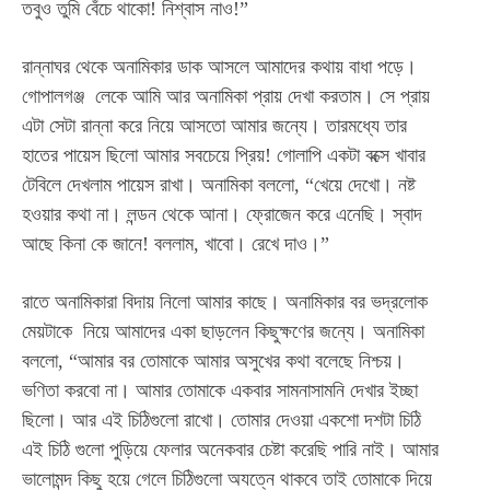
তবুও তুমি বেঁচে থাকো! নিশ্বাস নাও!”
রান্নাঘর থেকে অনামিকার ডাক আসলে আমাদের কথায় বাধা পড়ে।
গোপালগঞ্জ লেকে আমি আর অনামিকা প্রায় দেখা করতাম। সে প্রায়
এটা সেটা রান্না করে নিয়ে আসতো আমার জন্যে। তারমধ্যে তার
হাতের পায়েস ছিলো আমার সবচেয়ে প্রিয়! গোলাপি একটা বক্সে খাবার
টেবিলে দেখলাম পায়েস রাখা। অনামিকা বললো, “খেয়ে দেখো। নষ্ট
হওয়ার কথা না। লন্ডন থেকে আনা। ফ্রোজেন করে এনেছি। স্বাদ
আছে কিনা কে জানে!
বললাম, খাবো। রেখে দাও।”
রাতে অনামিকারা বিদায় নিলো আমার কাছে। অনামিকার বর ভদ্রলোক
মেয়টাকে নিয়ে আমাদের একা ছাড়লেন কিছুক্ষণের জন্যে।
অনামিকা
বললো, “আমার বর তোমাকে আমার অসুখের কথা বলেছে নিশ্চয়।
ভণিতা করবো না। আমার তোমাকে একবার সামনাসামনি দেখার ইচ্ছা
ছিলো। আর এই চিঠিগুলো রাখো। তোমার দেওয়া একশো দশটা চিঠি
এই চিঠি গুলো পুড়িয়ে ফেলার অনেকবার চেষ্টা করেছি পারি নাই। আমার
ভালোমন্দ কিছু হয়ে গেলে চিঠিগুলো অযত্নে থাকবে তাই তোমাকে দিয়ে