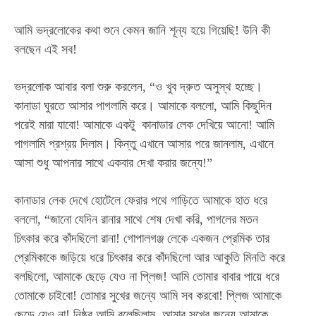
আমি ভদ্রলোকের কথা শুনে কেমন জানি শূন্য হয়ে গিয়েছি! উনি কী
বলছেন এই সব!
ভদ্রলোক আবার বলা শুরু করলেন, “ও খুব দ্রুত অসুস্থ হচ্ছে।
কানাডা ঘুরতে আসার পাগলামি করে।
আমাকে বললো, আমি কিছুদিন
পরেই মারা যাবো! আমাকে একটু কানাডার লেক দেখিয়ে আনো! আমি
পাগলামি প্রশ্রয় দিলাম। কিন্তু এখানে আসার পরে জানলাম, এখানে
আসা শুধু আপনার সাথে একবার দেখা করার জন্যে!”
কানাডার লেক দেখে হোটেলে ফেরার পথে গাড়িতে আমাকে হাত ধরে
বললো, “জানো যেদিন রানার সাথে শেষ দেখা করি, পাগলের মতন
চিৎকার করে কাঁদছিলো রানা! গোপালগঞ্জ লেকে একজন প্রেমিক তার
প্রেমিকাকে জড়িয়ে ধরে চিৎকার করে কাঁদছিলো আর আকুতি মিনতি করে
বলছিলো, আমাকে ছেড়ে যেও না প্লিজ! আমি তোমার বাবার পায়ে ধরে
তোমাকে চাইবো! তোমার সুখের জন্যে আমি সব করবো! প্লিজ আমাকে
ছেড়ে যেও না! নিষ্ঠূর আমি বলেছিলাম, আমার সুখের জন্যে আমাকে