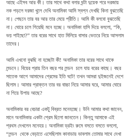
আছে এইসব আর কী।
তার সাথে কথা বলার ঘন্টা দুয়েক পরে দরজায়
নক পড়লে দরজা খুলে দেখি অনামিকা
আমি স্বপ্ন দেখছি কিনা বুঝতেছি
না। পেছনে তার বর আর তার মেয়ে প্রীতি।
আমি কী বলবো বুঝতেছি
না। ঘোরে চলে গিয়েছি মনে হচ্ছে।
অনামিকা হাসি দিয়ে বললো, “কি,
ভয় পাইছো?”
তার বরের সাথে হাত মিলিয়ে বাসার ভেতরে নিয়ে আসলাম
তাদের।
আমি এখনো বুঝছি না হচ্ছেটা কী! অনামিকা তার বরের সাথে থাকে
লন্ডনে। বিয়ের প্রায় তিন বছর পর লন্ডন চলে যায় বরের কাছে। বছর
সাতেক আগে আমাদের প্রেমের ইতি ঘটে! তখন আমরা দুইজনেই দেশে
ছিলাম। আমার প্রাক্তন তার বর বাচ্চা নিয়ে আমার ঘরে, আমার ঘোরে
না গিয়ে উপায় আছে?
অনামিকার বর বেচারা একটু বিব্রত মনেহচ্ছে। উনি আমার কথা জানেন,
মানে অনামিকার একটা প্রেম ছিলো জানতেন। কিন্তু আমাকে এই
প্রথম দেখলেন মনেহয়।
অনামিকা ড্রইং রুমে বসতে বসতে বললো,
“
লন্ডন থেকে বেড়াতে এসেছিলাম কানাডায় ভাবলাম তোমার সাথে দেখা