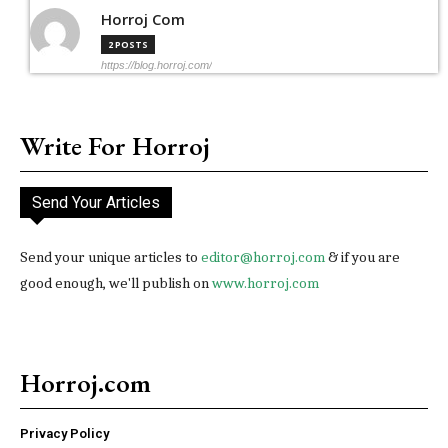
Horroj Com
2 POSTS
https://blog.horroj.com/
Write For Horroj
Send Your Articles
Send your unique articles to
editor@horroj.com
& if you are
good enough, we'll publish on
www.horroj.com
Horroj.com
Privacy Policy