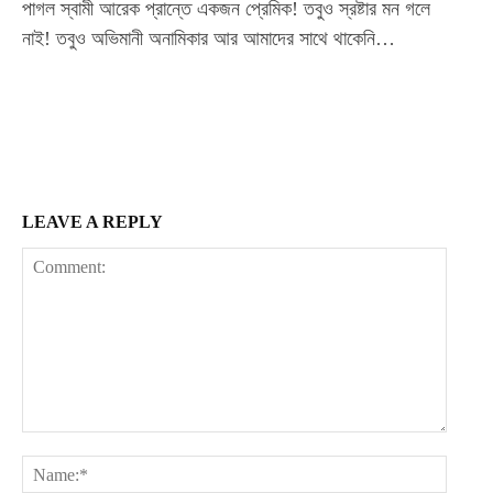
পাগল স্বামী আরেক প্রান্তে একজন প্রেমিক! তবুও স্রষ্টার মন গলে
Nullam eu erat condimentum
নাই! তবুও অভিমানী অনামিকার আর আমাদের সাথে থাকেনি…
Donec quis est ac felis
Orci varius natoque dolor
YEARLY PRICING
MONTHLY PRICING
LEAVE A REPLY
Comment:
Name: