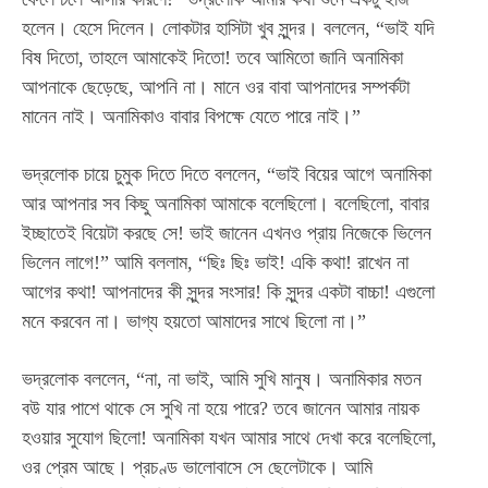
হলেন। হেসে দিলেন। লোকটার হাসিটা খুব সুন্দর। বললেন, “
ভাই যদি
বিষ দিতো, তাহলে আমাকেই দিতো! তবে আমিতো জানি অনামিকা
আপনাকে ছেড়েছে, আপনি না। মানে ওর বাবা আপনাদের সম্পর্কটা
মানেন নাই। অনামিকাও বাবার বিপক্ষে যেতে পারে নাই।”
ভদ্রলোক চায়ে চুমুক দিতে দিতে বললেন, “
ভাই বিয়ের আগে অনামিকা
আর আপনার সব কিছু অনামিকা আমাকে বলেছিলো। বলেছিলো, বাবার
ইচ্ছাতেই বিয়েটা করছে সে! ভাই জানেন এখনও প্রায় নিজেকে ভিলেন
ভিলেন লাগে!”
আমি বললাম, “ছিঃ ছিঃ ভাই! একি কথা! রাখেন না
আগের কথা! আপনাদের কী সুন্দর সংসার! কি সুন্দর একটা বাচ্চা! এগুলো
মনে করবেন না। ভাগ্য হয়তো আমাদের সাথে ছিলো না।”
ভদ্রলোক বললেন, “না, না ভাই, আমি সুখি মানুষ। অনামিকার মতন
বউ যার পাশে থাকে সে সুখি না হয়ে পারে? তবে জানেন আমার নায়ক
হওয়ার সুযোগ ছিলো! অনামিকা যখন আমার সাথে দেখা করে বলেছিলো,
ওর প্রেম আছে। প্রচণ্ড ভালোবাসে সে ছেলেটাকে। আমি