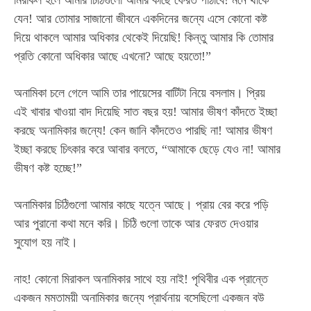
মিরাকল হলে আমার চিঠিগুলো আমার কাছে ফেরত পাঠাবে! মনে থাকে
Nullam eu erat condimentum
যেন! আর তোমার সাজানো জীবনে একদিনের জন্যে এসে কোনো কষ্ট
Donec quis est ac felis
দিয়ে থাকলে আমার অধিকার থেকেই দিয়েছি! কিন্তু আমার কি তোমার
Orci varius natoque dolor
প্রতি কোনো অধিকার আছে এখনো? আছে হয়তো!”
অনামিকা চলে গেলে আমি তার পায়েসের বাটিটা নিয়ে বসলাম। প্রিয়
এই খাবার খাওয়া বাদ দিয়েছি সাত বছর হয়! আমার ভীষণ কাঁদতে ইচ্ছা
করছে অনামিকার জন্যে! কেন জানি কাঁদতেও পারছি না!
আমার ভীষণ
ইচ্ছা করছে চিৎকার করে আবার বলতে, “আমাকে ছেড়ে যেও না! আমার
Member full access
ভীষণ কষ্ট হচ্ছে!”
অনামিকার চিঠিগুলো আমার কাছে যত্নে আছে। প্রায় বের করে পড়ি
$
100
/ year
আর পুরানো কথা মনে করি। চিঠি গুলো তাকে আর ফেরত দেওয়ার
সুযোগ হয় নাই।
Etiam est nibh, lobortis sit
নাহ! কোনো মিরাকল অনামিকার সাথে হয় নাই! পৃথিবীর এক প্রান্তে
Praesent euismod ac
একজন মমতাময়ী অনামিকার জন্যে প্রার্থনায় বসেছিলো একজন বউ
Ut mollis pellentesque tortor