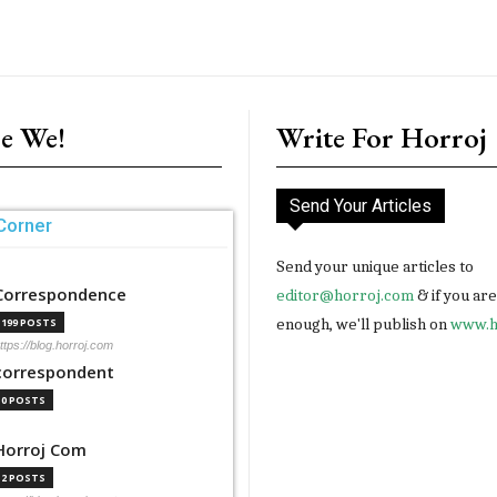
e We!
Write For Horroj
Send Your Articles
Corner
Send your unique articles to
Correspondence
editor@horroj.com
& if you ar
enough, we'll publish on
www.h
199 POSTS
ttps://blog.horroj.com
correspondent
0 POSTS
Horroj Com
2 POSTS