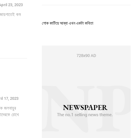
April 23, 2023
ব জায়গাতেই কম
শোক কাটিয়ে আব্বা এখন একটা কবিতা
is sit
c
e tortor
dimentum
is
dolor
il 17, 2023
কে জলবায়ুর
G
MONTHLY PRICING
াদেরকে চোখে