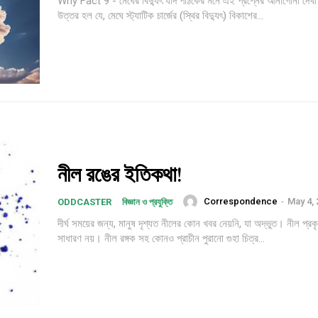
Why Fact 9 - মেঘের বিদ্যুৎ যদি পাঠকের মনে এই প্রশ্নের আনাগোনা দেখা
উত্তর হল যে, মেঘে স্ট্যাটিক চার্জের (স্থির বিদ্যুৎ) বিকাশের...
নীল রঙের ইতিকথা!
Correspondence
-
May 4,
ODDCASTER
বিজ্ঞান ও প্রযুক্তি
দীর্ঘ সময়ের জন্য, মানুষ দৃশ্যত নীলের কোন খবর নেয়নি, যা অদ্ভুত। নীল প্র
সাধারণ নয়। নীল রঙ্গক সহ কোনও প্রাচীন পুরানো গুহা চিত্র...