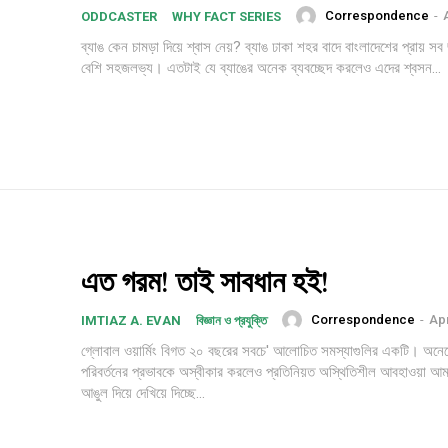
Correspondence
-
ODDCASTER
WHY FACT SERIES
$
100
/ year
ব্যাঙ কেন চামড়া দিয়ে শ্বাস নেয়? ব্যাঙ ঢাকা শহর বাদে বাংলাদেশের প্রায় স
বেশি সহজলভ্য। এতটাই যে ব্যাঙের অনেক ব্যবচ্ছেদ করলেও এদের শ্বসন...
Etiam est nibh, lobort
Praesent euismod a
Ut mollis pellentesqu
Nullam eu erat con
Donec quis est ac fel
এত গরম! তাই সাবধান হই!
Orci varius natoque 
Correspondence
-
Apr
IMTIAZ A. EVAN
বিজ্ঞান ও প্রযুক্তি
গ্লোবাল ওয়ার্মিং বিগত ২০ বছরের সবচে' আলোচিত সমস্যাগুলির একটি। অনে
YEARLY PRICIN
পরিবর্তনের প্রভাবকে অস্বীকার করলেও প্রতিনিয়ত অস্থিতিশীল আবহাওয়া আম
আঙুল দিয়ে দেখিয়ে দিচ্ছে...